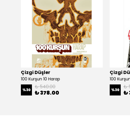
Çizgi Düşler
Çizgi Dü
100 Kurşun 10 Harap
100 Kurşun 
₺ 540.00
₺ 
%
30
%
30
₺ 378.00
₺ 