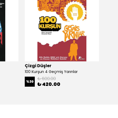
Çizgi Düşler
Çizgi
100 Kurşun 4 Geçmiş Yarınlar
100 Ku
₺ 600.00
%
30
%
30
₺ 420.00