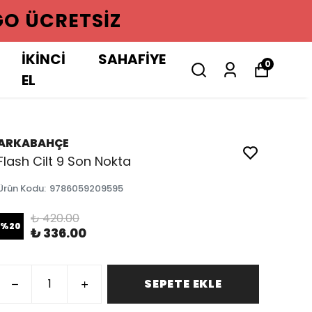
GO ÜCRETSIZ
İKİNCİ
SAHAFİYE
0
EL
ARKABAHÇE
Flash Cilt 9 Son Nokta
Ürün Kodu
:
9786059209595
₺ 420.00
%
20
₺ 336.00
SEPETE EKLE