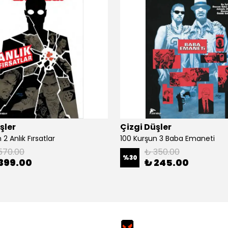
şler
Çizgi Düşler
2 Anlık Fırsatlar
100 Kurşun 3 Baba Emaneti
570.00
₺ 350.00
%
30
399.00
₺ 245.00