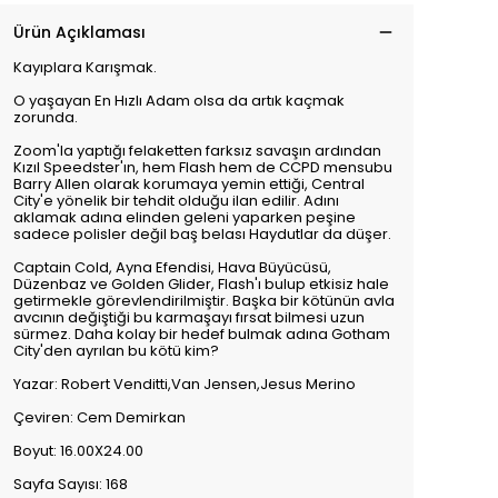
Ürün Açıklaması
Kayıplara Karışmak.
O yaşayan En Hızlı Adam olsa da artık kaçmak
zorunda.
Zoom'la yaptığı felaketten farksız savaşın ardından
Kızıl Speedster'ın, hem Flash hem de CCPD mensubu
Barry Allen olarak korumaya yemin ettiği, Central
City'e yönelik bir tehdit olduğu ilan edilir. Adını
aklamak adına elinden geleni yaparken peşine
sadece polisler değil baş belası Haydutlar da düşer.
Captain Cold, Ayna Efendisi, Hava Büyücüsü,
Düzenbaz ve Golden Glider, Flash'ı bulup etkisiz hale
getirmekle görevlendirilmiştir. Başka bir kötünün avla
avcının değiştiği bu karmaşayı fırsat bilmesi uzun
sürmez. Daha kolay bir hedef bulmak adına Gotham
City'den ayrılan bu kötü kim?
Yazar: Robert Venditti,Van Jensen,Jesus Merino
Çeviren: Cem Demirkan
Boyut: 16.00X24.00
Sayfa Sayısı: 168