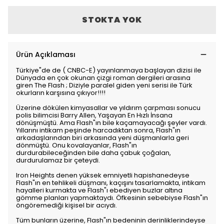
STOKTA YOK
Ürün Açıklaması
Türkiye"de de ( CNBC-E) yayınlanmaya başlayan dizisi ile
Dünyada en çok okunan çizgi roman dergileri arasına
giren The Flash ; Diziyle paralel giden yeni serisi ile Türk
okurların karşısına çıkıyor!!!!
Üzerine dökülen kimyasallar ve yıldırım çarpması sonucu
polis bilimcisi Barry Allen, Yaşayan En Hızlı İnsana
dönüşmüştü. Ama Flash"ın bile kaçamayacağı şeyler vardı.
Yıllarını intikam peşinde harcadıktan sonra, Flash"ın
arkadaşlarından biri arkasında yeni düşmanlarla geri
dönmüştü. Onu kovalayanlar, Flash"ın
durdurabileceğinden bile daha çabuk çoğalan,
durdurulamaz bir çeteydi.
Iron Heights denen yüksek emniyetli hapishanedeyse
Flash"ın en tehlikeli düşmanı, kaçışını tasarlamakta, intikam
hayalleri kurmakta ve Flash"ı ebediyen buzlar altına
gömme planları yapmaktaydı. Öfkesinin sebebiyse Flash"ın
öngöremediği kişisel bir acıydı.
Tüm bunların üzerine, Flash"ın bedeninin derinliklerindeyse