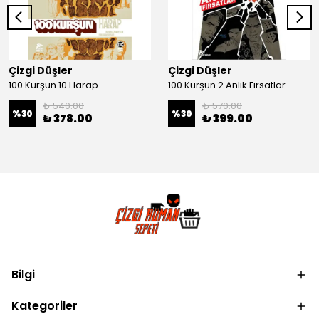
Çizgi Düşler
Çizgi Düşler
100 Kurşun 10 Harap
100 Kurşun 2 Anlık Fırsatlar
₺ 540.00
₺ 570.00
%
30
%
30
₺ 378.00
₺ 399.00
Bilgi
Kategoriler