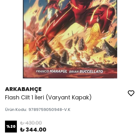
ARKABAHÇE
Flash Cilt 1 İleri (Varyant Kapak)
Ürün Kodu
:
9789759050948-V.K
₺ 430.00
%
20
₺ 344.00