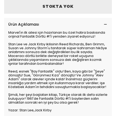
STOKTA YOK
Ürün Açıklaması
Marvel'ın ilk ailesi için hazırlanan bu özel hatıra baskısında
orijinal Fantastik Dörtlü #1'i yeniden ziyaret ediyoruz!
Stan Lee ve Jack Kirby ikilisinin Reed Richards, Ben Grimm,
Susan ve Johnny Storm'u tanıtarak süper kahraman hikâye
anlatımını sonsuza dek değiştirdikleri bu ilk sayıda;
Maceracı dörtlü birlikte deneysel bir roket uçuşuna
çıktıklarında yaşamlarını sonsuza dek değiştiren kozmik
ışınlar tarafından bombalandılar!
Reed, esnek "Bay Fantastik" oldu! Ben, kaya gibi bir "Şeye"
dönüştü! Sue, "Görünmez Kıza" dönüştü! Ve Johnny "Alev
Adam" olarak alevler içinde kaldı! İnanılmaz güçlerini
insanlığa yardım etmek için kullanmaya karar verdiler; işe
Köstebek Adam'ın tehdidini savuşturmakla başlayacaklar!
Şimdi, her şeyi başlatan kitap, Türkçe olarak ilk defa sizlerle
buluşuyor! 1961'de Fantastik Dörtlü #1'i bayilerden satın
almaktan sonraki en iyi şey bu olsa gerek!
Yazar: Stan Lee,Jack Kirby