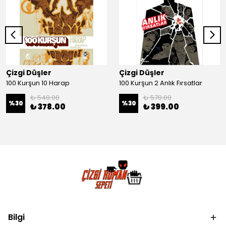
Çizgi Düşler
Çizgi Düşler
100 Kurşun 10 Harap
100 Kurşun 2 Anlık Fırsatlar
₺ 540.00
₺ 570.00
%
30
%
30
₺ 378.00
₺ 399.00
Bilgi