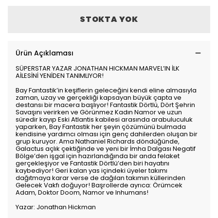
STOKTA YOK
Ürün Açıklaması
SÜPERSTAR YAZAR JONATHAN HICKMAN MARVEL’IN İLK
AİLESİNİ YENİDEN TANIMLIYOR!
Bay Fantastik’in keşiflerin geleceğini kendi eline almasıyla
zaman, uzay ve gerçekliği kapsayan büyük çapta ve
destansı bir macera başlıyor! Fantastik Dörtlü, Dört Şehrin
Savaşını verirken ve Görünmez Kadın Namor ve uzun
süredir kayıp Eski Atlantis kabilesi arasında arabuluculuk
yaparken, Bay Fantastik her şeyin çözümünü bulmada
kendisine yardımcı olması için genç dahilerden oluşan bir
grup kuruyor. Ama Nathaniel Richards döndüğünde,
Galactus açlık çektiğinde ve yeni bir İmha Dalgası Negatif
Bölge’den işgal için hazırlandığında bir anda felaket
gerçekleşiyor ve Fantastik Dörtlü’den biri hayatını
kaybediyor! Geri kalan yas içindeki üyeler takımı
dağıtmaya karar verse de dağılan takımın küllerinden
Gelecek Vakfı doğuyor! Başrollerde ayrıca: Örümcek
Adam, Doktor Doom, Namor ve Inhumans!
Yazar: Jonathan Hickman