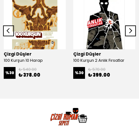
Çizgi Düşler
Çizgi Düşler
100 Kurşun 10 Harap
100 Kurşun 2 Anlık Fırsatlar
₺ 540.00
₺ 570.00
%
30
%
30
₺ 378.00
₺ 399.00