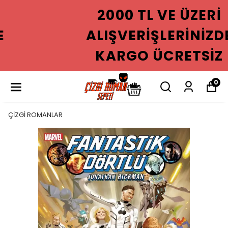
2000 TL VE ÜZERI
ALIŞVERIŞLERINIZDE
KARGO ÜCRETSIZ
0
ÇİZGİ ROMANLAR