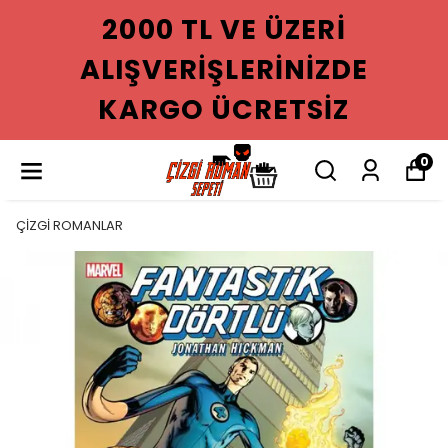
2000 TL VE ÜZERI
LIŞVERIŞLERINIZDE
A
KARGO ÜCRETSIZ
0
ÇİZGİ ROMANLAR