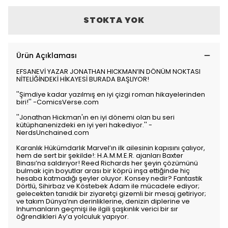
STOKTA YOK
Ürün Açıklaması
EFSANEVİ YAZAR JONATHAN HICKMAN’IN DÖNÜM NOKTASI
NİTELİĞİNDEKİ HİKAYESİ BURADA BAŞLIYOR!
''Şimdiye kadar yazılmış en iyi çizgi roman hikayelerinden
biri!'' -ComicsVerse.com
''Jonathan Hickman'ın en iyi dönemi olan bu seri
kütüphanenizdeki en iyi yeri hakediyor.'' -
NerdsUnchained.com
Karanlık Hükümdarlık Marvel’ın ilk ailesinin kapısını çalıyor,
hem de sert bir şekilde!: H.A.M.M.E.R. ajanları Baxter
Binası’na saldırıyor! Reed Richards her şeyin çözümünü
bulmak için boyutlar arası bir köprü inşa ettiğinde hiç
hesaba katmadığı şeyler oluyor. Konsey nedir? Fantastik
Dörtlü, Sihirbaz ve Köstebek Adam ile mücadele ediyor;
gelecekten tanıdık bir ziyaretçi gizemli bir mesaj getiriyor;
ve takım Dünya’nın derinliklerine, denizin diplerine ve
Inhumanların geçmişi ile ilgili şaşkınlık verici bir sır
öğrendikleri Ay’a yolculuk yapıyor.