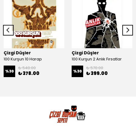
Çizgi Düşler
Çizgi Düşler
100 Kurşun 10 Harap
100 Kurşun 2 Anlık Fırsatlar
₺ 540.00
₺ 570.00
%
30
%
30
₺ 378.00
₺ 399.00