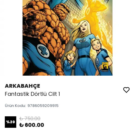
ARKABAHÇE
Fantastik Dörtlü Cilt 1
Ürün Kodu
:
9786059209915
₺ 750.00
%
20
₺ 600.00