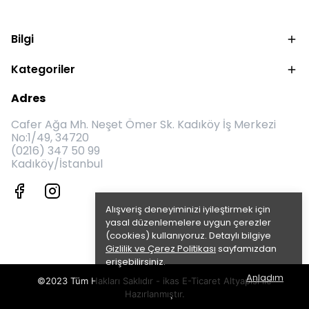
Bilgi
Kategoriler
Adres
Cafer Ağa Mh. Neşet Ömer Sk. Kadıköy İş Merkezi
No:1/49, 34720
(0216) 347 50 99
Kadıköy/İstanbul
Alışveriş deneyiminizi iyileştirmek için
yasal düzenlemelere uygun çerezler
(cookies) kullanıyoruz. Detaylı bilgiye
Gizlilik ve Çerez Politikası
sayfamızdan
erişebilirsiniz.
Anladım
©2023 Tüm Hakları Saklıdır - ikas E-Ticaret
Altyapısı ile
Hazırlanmıştır.