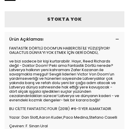
STOKTA YOK
Ürün Açıklaması
FANTASTİK DÖRTLÜ DOOM’UN HABERCİSİ İLE YÜZLEŞİYOR!
GALACTUS DÜNYA’YI YOK ETMEK İÇİN GERİ DÖNDÜ,
ve bizi sadece bir kişi kurtarabilir. Hayır, Reed Richards
değil - Doktor Doom! Peki ama Fantastik Dörtlü nerede?
Latverya halkının yeni kahramanı Zafer Kazanan ile
savaşmakla meşgul! Sevgili liderleri Victor Von Doom’un
yardımseverliği ve hünerleri sayesinde Latveryalılar çok
yakında barış ve refah dolu yeni bir çağa adım atacak ve
Latverya dünya sahnesinde hak ettiği yere kavuşacak -
dört alçak işgalci işledikleri suçlar yüzünden
cezalandırıldıkları sürece! Latverya ve dünyanın kaderi - ve
evrendeki kozmik dengeler- tek bir karara bağlı!
BU CİLTTE FANTASTIC FOUR (2018) #6-11 YER ALMAKTADIR.
Yazar: Dan Slott,Aaron Kuder,Paco Medina,Stefano Caselli
Çeviren: F. Sinan Ural