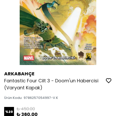
ARKABAHÇE
Fantastic Four Cilt 3 - Doom'un Habercisi
(Varyant Kapak)
Ürün Kodu
:
9786257054997-V.K
₺ 450.00
%
20
₺ 360.00