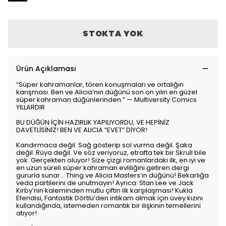
STOKTA YOK
Ürün Açıklaması
“Süper kahramanlar, tören konuşmaları ve ortalığın
karışması. Ben ve Alicia’nın düğünü son on yılın en güzel
süper kahraman düğünlerinden.” — Multiversity Comics
YILLARDIR
BU DÜĞÜN İÇİN HAZIRLIK YAPILIYORDU, VE HEPİNİZ
DAVETLİSİNİZ! BEN VE ALICIA “EVET” DİYOR!
Kandırmaca değil. Sağ gösterip sol vurma değil. Şaka
değil. Rüya değil. Ve söz veriyoruz, etrafta tek bir Skrull bile
yok. Gerçekten oluyor! Size çizgi romanlardaki ilk, en iyi ve
en uzun süreli süper kahraman evliliğini getiren dergi
gururla sunar... Thing ve Alicia Masters’ın düğünü! Bekarlığa
veda partilerini de unutmayın! Ayrıca: Stan Lee ve Jack
Kirby’nin kaleminden mutlu çiftin ilk karşılaşması! Kukla
Efendisi, Fantastik Dörtlü’den intikam almak için üvey kızını
kullandığında, istemeden romantik bir ilişkinin temellerini
atıyor!