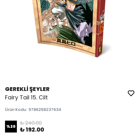
GEREKLİ ŞEYLER
Fairy Tail 15. Cilt
Ürün Kodu
:
9786258237634
₺ 240.00
%
20
₺ 192.00