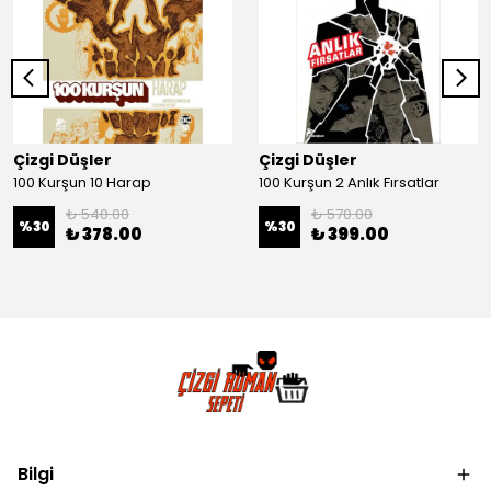
Çizgi Düşler
Çizgi Düşler
100 Kurşun 10 Harap
100 Kurşun 2 Anlık Fırsatlar
₺ 540.00
₺ 570.00
%
30
%
30
₺ 378.00
₺ 399.00
Bilgi