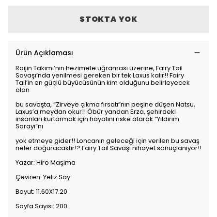
STOKTA YOK
Ürün Açıklaması
Raijin Takımı’nın hezimete uğraması üzerine, Fairy Tail
Savaşı’nda yenilmesi gereken bir tek Laxus kalır!! Fairy
Tail’in en güçlü büyücüsünün kim olduğunu belirleyecek
olan
bu savaşta, “Zirveye çıkma fırsatı”nın peşine düşen Natsu,
Laxus’a meydan okur!! Öbür yandan Erza, şehirdeki
insanları kurtarmak için hayatını riske atarak “Yıldırım
Sarayı”nı
yok etmeye gider!! Loncanın geleceği için verilen bu savaş
neler doğuracaktır!? Fairy Tail Savaşı nihayet sonuçlanıyor!!
Yazar: Hiro Maşima
Çeviren: Yeliz Say
Boyut: 11.60X17.20
Sayfa Sayısı: 200