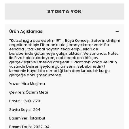
STOKTA YOK
Ürün Açıklaması
‘’Kutsal ışığa dua edelim!!!!’’ … Büyü Konseyi, Zefer’in dirilişini
engellemek için Etherion’u ateşlemeye karar verir! Bu
esnada Erza, kendi hayatını feda edip Jellal’i de
beraberinde götürmeye çalışmaktadır. Ve sonunda, Natsu
ile Erza hala kuledeyken, olabilecek en kötü şey
gerçekleşir ve Etherion ateşlenir!! Fakat aynı anda Jellal’in
yüzünde beliren şeytani gülümsenin sebebi nedir?!
Kimsenin hayal bile etmediği kan dondurucu bir kurgu
gerçeğe dönüşmek üzere!!
Yazar: Hiro Maşima
Çeviren: Özlem Mete
Boyut: 11.60X17.20
Sayfa Sayısı: 204
Basım Yeri: İstanbul
Basım Tarihi: 2022-04