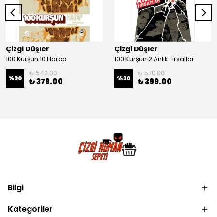
Çizgi Düşler
Çizgi Düşler
100 Kurşun 10 Harap
100 Kurşun 2 Anlık Fırsatlar
₺ 540.00
₺ 570.00
%
30
%
30
₺ 378.00
₺ 399.00
Bilgi
Kategoriler