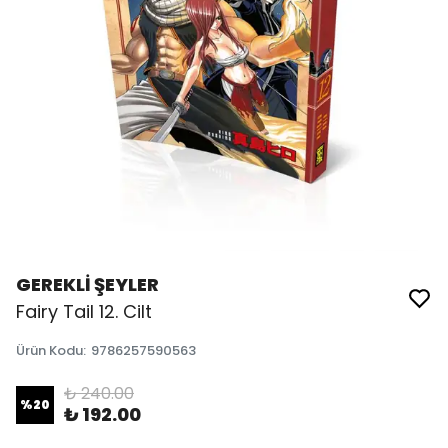
GEREKLİ ŞEYLER
Fairy Tail 12. Cilt
Ürün Kodu
:
9786257590563
₺ 240.00
%
20
₺ 192.00