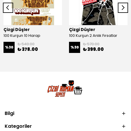
Çizgi Düşler
Çizgi Düşler
100 Kurşun 10 Harap
100 Kurşun 2 Anlık Fırsatlar
₺ 540.00
₺ 570.00
%
30
%
30
₺ 378.00
₺ 399.00
Bilgi
Kategoriler