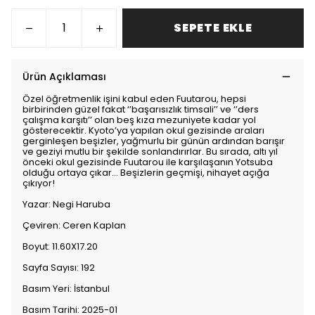
SEPETE EKLE
Ürün Açıklaması
Özel öğretmenlik işini kabul eden Fuutarou, hepsi
birbirinden güzel fakat ‘’başarısızlık timsali’’ ve ‘’ders
çalışma karşıtı’’ olan beş kıza mezuniyete kadar yol
gösterecektir. Kyoto’ya yapılan okul gezisinde araları
gerginleşen beşizler, yağmurlu bir günün ardından barışır
ve geziyi mutlu bir şekilde sonlandırırlar. Bu sırada, altı yıl
önceki okul gezisinde Fuutarou ile karşılaşanın Yotsuba
olduğu ortaya çıkar… Beşizlerin geçmişi, nihayet açığa
çıkıyor!
Yazar: Negi Haruba
Çeviren: Ceren Kaplan
Boyut: 11.60X17.20
Sayfa Sayısı: 192
Basım Yeri: İstanbul
Basım Tarihi: 2025-01