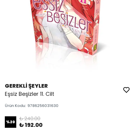
GEREKLİ ŞEYLER
Eşsiz Beşizler 11. Cilt
Ürün Kodu
:
9786256031630
₺ 240.00
%
20
₺ 192.00