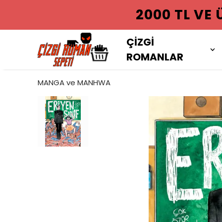
2000 TL VE
ÇİZGİ
ROMANLAR
MANGA ve MANHWA