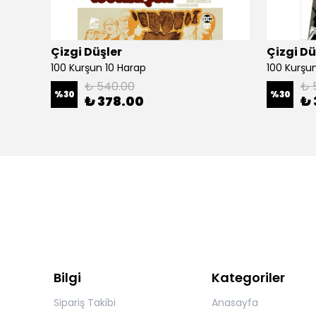
Çizgi Düşler
Çizgi Dü
100 Kurşun 10 Harap
100 Kurşun 
₺ 540.00
₺ 
%
30
%
30
₺ 378.00
₺ 
Bilgi
Kategoriler
Sipariş Takibi
Anasayfa