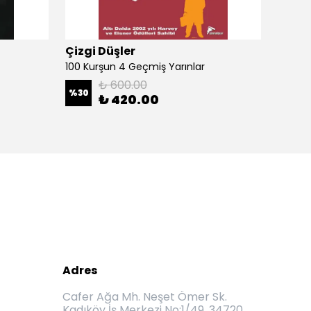
Çizgi Düşler
Çizgi
100 Kurşun 4 Geçmiş Yarınlar
100 Ku
₺ 600.00
%
30
%
30
₺ 420.00
Adres
Cafer Ağa Mh. Neşet Ömer Sk.
Kadıköy İş Merkezi No:1/49, 34720