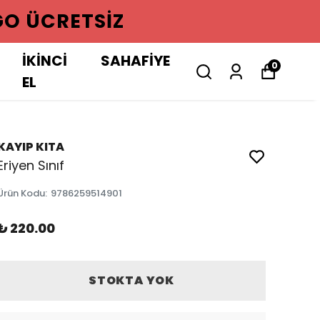
GO ÜCRETSIZ
İKİNCİ
SAHAFİYE
0
EL
KAYIP KITA
Eriyen Sınıf
Ürün Kodu
:
9786259514901
₺ 220.00
STOKTA YOK