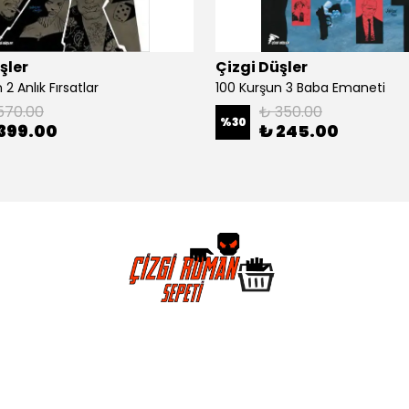
şler
Çizgi Düşler
2 Anlık Fırsatlar
100 Kurşun 3 Baba Emaneti
570.00
₺ 350.00
%
30
399.00
₺ 245.00