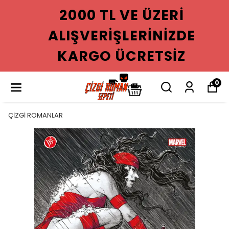
2000 TL VE ÜZERI
ALIŞVERIŞLERINIZDE
KARGO ÜCRETSIZ
0
ÇİZGİ ROMANLAR