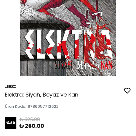
JBC
Elektra: Siyah, Beyaz ve Kan
Ürün Kodu
:
9786057712622
₺ 325.00
%
20
₺ 260.00