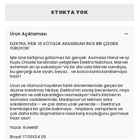
STOKTA YOK
Ürün Açıklaması
ELEKTRA, İYİLİK VE KÖTÜLÜK ARASINDAKİ İNCE BİR ÇİZGİDE
YÜRÜYOR!
İşte size tartışma götürmez bir gerçek: Acımasız Hand ve iyi
huylu Chaste tarafından yetiştirilen Elektra Natchios, Marvel
evreninin en iyi suikastçısı! Ve bir dizi usta Marvel sanatçısı,
bu gerçeği size siyah, beyaz... ve bolca kanla kanıtlamaya
hazır!
Uzun ve ölümcül hayatının farklı dönemlerinde geçen bir
düzine inanılmaz hikâye, Elektra’nın savaş becerilerini, ninja
eğitimini ve salt kararlılığını resmediyor! Hell’s Kitchen’ın
acımasız caddelerinde, Madripoor’un tekinsiz arka
sokaklarında-- ve çok daha uzak yerlerde-- Elektra’ya
bambaşka bir gözle bakmaya... ninjalara, vampirlere ve
çok daha kötü düşmanlara nasıl karşı koyduğunu görmeye
hazır olun!
Yazar: Kolektif
Boyut: 17.00X24.00