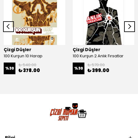
Çizgi Düşler
Çizgi Düşler
100 Kurşun 10 Harap
100 Kurşun 2 Anlık Fırsatlar
₺ 540.00
₺ 570.00
%
30
%
30
₺ 378.00
₺ 399.00
Bilgi