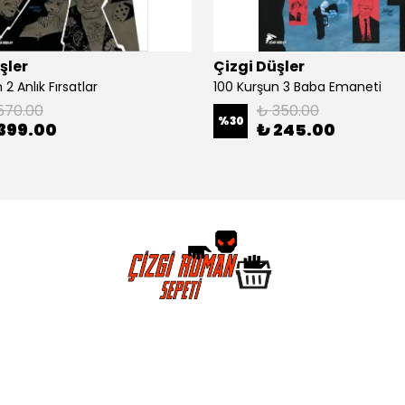
şler
Çizgi Düşler
2 Anlık Fırsatlar
100 Kurşun 3 Baba Emaneti
570.00
₺ 350.00
%
30
399.00
₺ 245.00