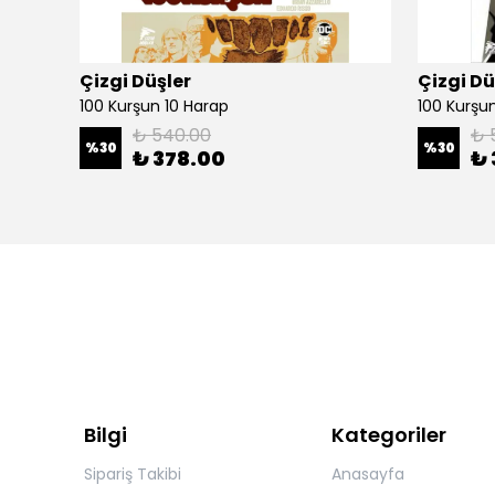
Çizgi Düşler
Çizgi Dü
100 Kurşun 10 Harap
100 Kurşun 
₺ 540.00
₺ 
%
30
%
30
₺ 378.00
₺ 
Bilgi
Kategoriler
Sipariş Takibi
Anasayfa