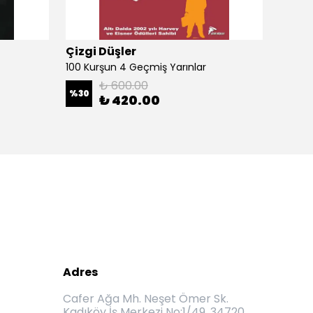
Çizgi Düşler
Çizgi
100 Kurşun 4 Geçmiş Yarınlar
100 Ku
₺ 600.00
%
30
%
30
₺ 420.00
Adres
Cafer Ağa Mh. Neşet Ömer Sk.
Kadıköy İş Merkezi No:1/49, 34720