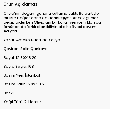
Ürün Açıklaması
Olivia’nın doğum gününü kutlama vakti. Bu partiyle
birlikte bağlar daha da derinleşiyor. Ancak günler
geçip giderken Olivia ani bir karar veriyor! Irkları da
ömürleri de farklı olan ikilinin aile hikâyesi devam
ediyor!
Yazar: Ameko Kaeruda,Kajiya
Çeviren: Selin Çankaya
Boyut: 12.80X18.20
Sayfa Sayısı: 168
Basım Yeri: İstanbul
Basım Tarihi: 2024-09
Baskı: 1
Kağıt Türü: 2. Hamur