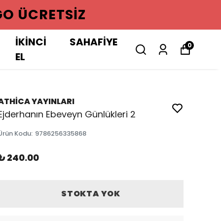
GO ÜCRETSIZ
İKİNCİ
SAHAFİYE
0
EL
ATHİCA YAYINLARI
Ejderhanın Ebeveyn Günlükleri 2
Ürün Kodu
:
9786256335868
₺ 240.00
STOKTA YOK