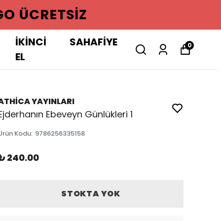
GO ÜCRETSIZ
İKİNCİ
SAHAFİYE
0
EL
ATHİCA YAYINLARI
Ejderhanın Ebeveyn Günlükleri 1
Ürün Kodu
:
9786256335158
₺ 240.00
STOKTA YOK