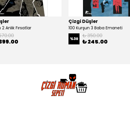
şler
Çizgi Düşler
2 Anlık Fırsatlar
100 Kurşun 3 Baba Emaneti
570.00
₺ 350.00
%
30
399.00
₺ 245.00