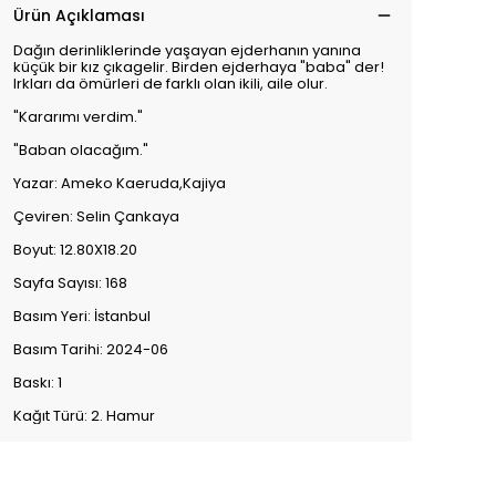
Ürün Açıklaması
Dağın derinliklerinde yaşayan ejderhanın yanına
küçük bir kız çıkagelir. Birden ejderhaya "baba" der!
Irkları da ömürleri de farklı olan ikili, aile olur.
"Kararımı verdim."
"Baban olacağım."
Yazar: Ameko Kaeruda,Kajiya
Çeviren: Selin Çankaya
Boyut: 12.80X18.20
Sayfa Sayısı: 168
Basım Yeri: İstanbul
Basım Tarihi: 2024-06
Baskı: 1
Kağıt Türü: 2. Hamur