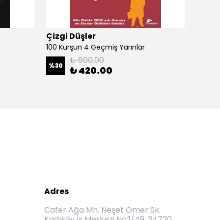
Çizgi Düşler
Çizgi
100 Kurşun 4 Geçmiş Yarınlar
100 Ku
₺ 600.00
%
30
%
30
₺ 420.00
Adres
Cafer Ağa Mh. Neşet Ömer Sk.
Kadıköy İş Merkezi No:1/49, 34720