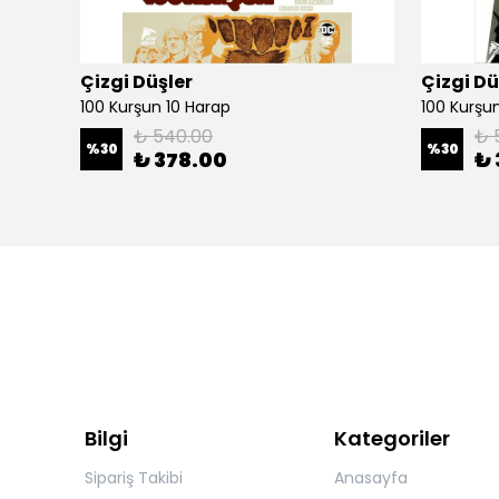
Çizgi Düşler
Çizgi Dü
100 Kurşun 10 Harap
100 Kurşun 
₺ 540.00
₺ 
%
30
%
30
₺ 378.00
₺ 
Bilgi
Kategoriler
Sipariş Takibi
Anasayfa