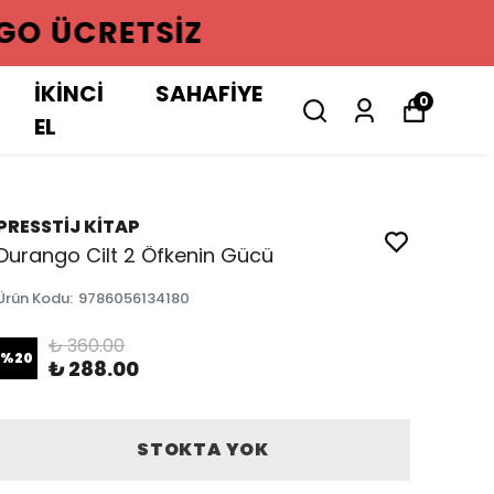
GO ÜCRETSIZ
İKİNCİ
SAHAFİYE
0
EL
PRESSTİJ KİTAP
Durango Cilt 2 Öfkenin Gücü
Ürün Kodu
:
9786056134180
₺ 360.00
%
20
₺ 288.00
STOKTA YOK