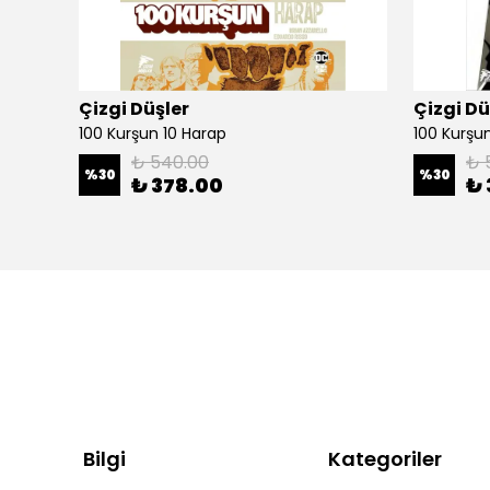
Çizgi Düşler
Çizgi Dü
100 Kurşun 10 Harap
100 Kurşun 
₺ 540.00
₺ 
%
30
%
30
₺ 378.00
₺ 
Bilgi
Kategoriler