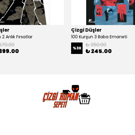
şler
Çizgi Düşler
2 Anlık Fırsatlar
100 Kurşun 3 Baba Emaneti
570.00
₺ 350.00
%
30
399.00
₺ 245.00