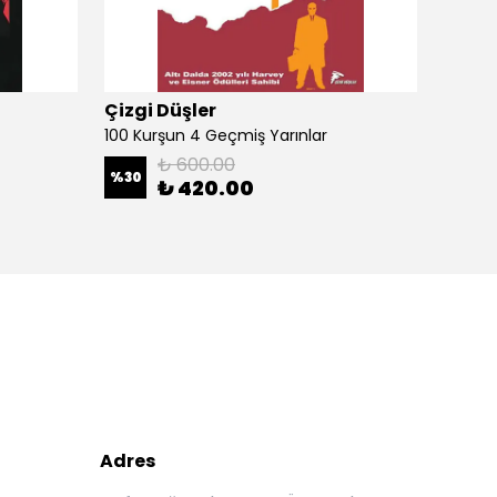
Çizgi Düşler
Çizgi
100 Kurşun 4 Geçmiş Yarınlar
100 Ku
₺ 600.00
%
30
%
30
₺ 420.00
Adres