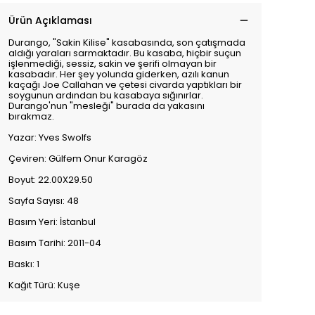
Ürün Açıklaması
Durango, "Sakin Kilise" kasabasında, son çatışmada
aldığı yaraları sarmaktadır. Bu kasaba, hiçbir suçun
işlenmediği, sessiz, sakin ve şerifi olmayan bir
kasabadır. Her şey yolunda giderken, azılı kanun
kaçağı Joe Callahan ve çetesi civarda yaptıkları bir
soygunun ardından bu kasabaya sığınırlar.
Durango'nun "mesleği" burada da yakasını
bırakmaz.
Yazar: Yves Swolfs
Çeviren: Gülfem Onur Karagöz
Boyut: 22.00X29.50
Sayfa Sayısı: 48
Basım Yeri: İstanbul
Basım Tarihi: 2011-04
Baskı: 1
Kağıt Türü: Kuşe