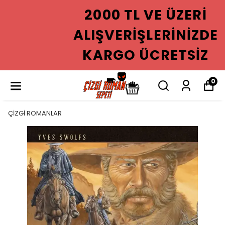
2000 TL VE ÜZERI
ALIŞVERIŞLERINIZDE
KARGO ÜCRETSIZ
0
ÇİZGİ ROMANLAR