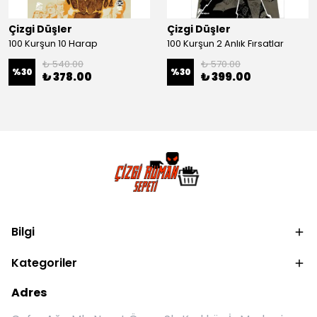
Çizgi Düşler
Çizgi Düşler
100 Kurşun 10 Harap
100 Kurşun 2 Anlık Fırsatlar
₺ 540.00
₺ 570.00
%
30
%
30
₺ 378.00
₺ 399.00
Bilgi
Kategoriler
Adres