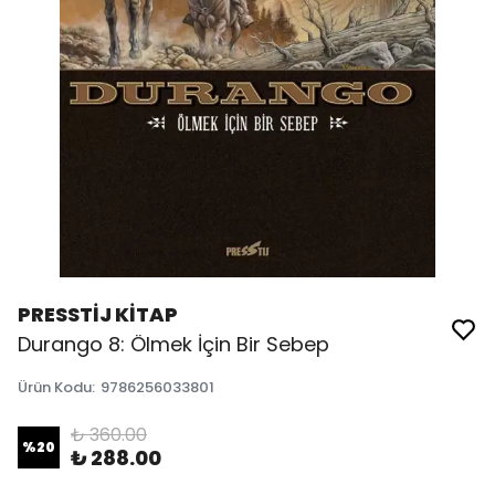
PRESSTİJ KİTAP
Durango 8: Ölmek İçin Bir Sebep
Ürün Kodu
:
9786256033801
₺ 360.00
%
20
₺ 288.00