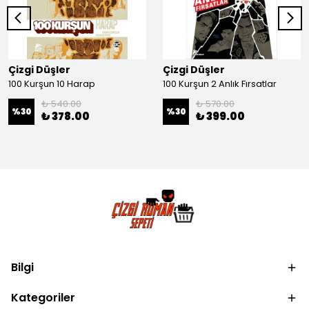
Çizgi Düşler
Çizgi Düşler
100 Kurşun 10 Harap
100 Kurşun 2 Anlık Fırsatlar
₺ 540.00
₺ 570.00
%
30
%
30
₺ 378.00
₺ 399.00
Bilgi
Kategoriler