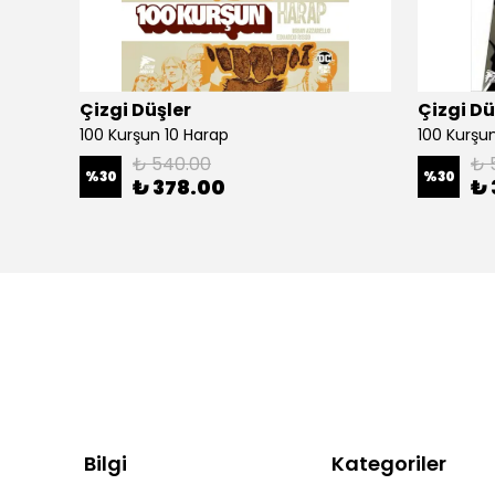
Çizgi Düşler
Çizgi Dü
100 Kurşun 10 Harap
100 Kurşun 
₺ 540.00
₺ 
%
30
%
30
₺ 378.00
₺ 
Bilgi
Kategoriler