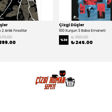
şler
Çizgi Düşler
2 Anlık Fırsatlar
100 Kurşun 3 Baba Emaneti
570.00
₺ 350.00
%
30
399.00
₺ 245.00