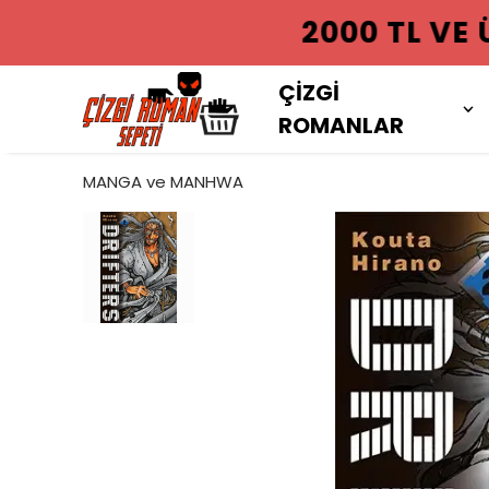
2000 TL VE
ÇİZGİ
ROMANLAR
MANGA ve MANHWA