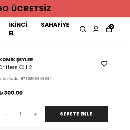
GO ÜCRETSIZ
İKİNCİ
SAHAFİYE
0
EL
KOMİK ŞEYLER
Drifters Cilt 2
Ürün Kodu
:
9786256449084
₺ 300.00
SEPETE EKLE