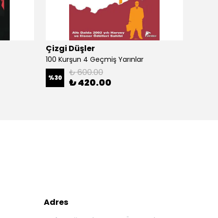
Çizgi Düşler
Çizgi
100 Kurşun 4 Geçmiş Yarınlar
100 Ku
₺ 600.00
%
30
%
30
₺ 420.00
Adres