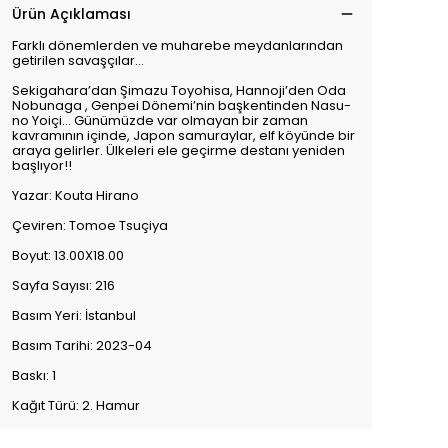
Ürün Açıklaması
Farklı dönemlerden ve muharebe meydanlarından
getirilen savaşçılar…
Sekigahara’dan Şimazu Toyohisa, Hannoji’den Oda
Nobunaga , Genpei Dönemi’nin başkentinden Nasu-
no Yoiçi… Günümüzde var olmayan bir zaman
kavramının içinde, Japon samuraylar, elf köyünde bir
araya gelirler. Ülkeleri ele geçirme destanı yeniden
başlıyor!!
Yazar: Kouta Hirano
Çeviren: Tomoe Tsuçiya
Boyut: 13.00X18.00
Sayfa Sayısı: 216
Basım Yeri: İstanbul
Basım Tarihi: 2023-04
Baskı: 1
Kağıt Türü: 2. Hamur