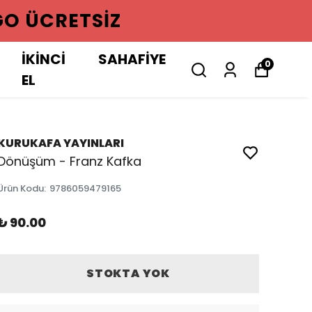
GO ÜCRETSIZ
İKİNCİ
SAHAFİYE
0
EL
KURUKAFA YAYINLARI
Dönüşüm - Franz Kafka
Ürün Kodu
:
9786059479165
₺ 90.00
STOKTA YOK