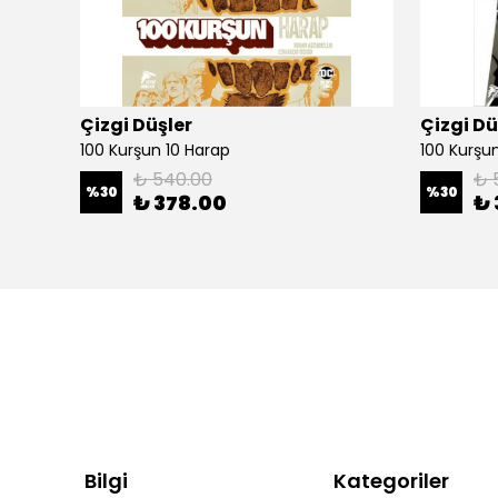
Çizgi Düşler
Çizgi Dü
100 Kurşun 10 Harap
100 Kurşun 
₺ 540.00
₺ 
%
30
%
30
₺ 378.00
₺ 
Bilgi
Kategoriler