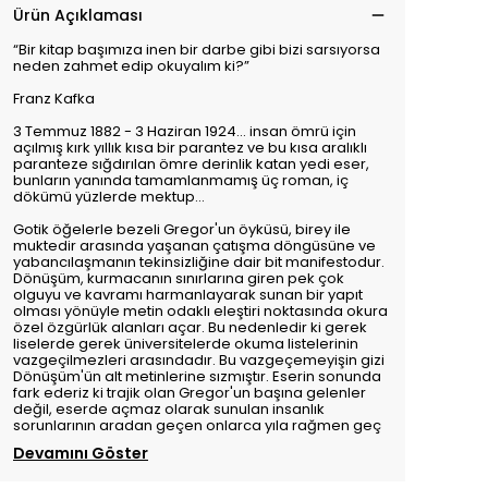
Ürün Açıklaması
“Bir kitap başımıza inen bir darbe gibi bizi sarsıyorsa
neden zahmet edip okuyalım ki?”
Franz Kafka
3 Temmuz 1882 - 3 Haziran 1924… insan ömrü için
açılmış kırk yıllık kısa bir parantez ve bu kısa aralıklı
paranteze sığdırılan ömre derinlik katan yedi eser,
bunların yanında tamamlanmamış üç roman, iç
dökümü yüzlerde mektup…
Gotik öğelerle bezeli Gregor'un öyküsü, birey ile
muktedir arasında yaşanan çatışma döngüsüne ve
yabancılaşmanın tekinsizliğine dair bit manifestodur.
Dönüşüm, kurmacanın sınırlarına giren pek çok
olguyu ve kavramı harmanlayarak sunan bir yapıt
olması yönüyle metin odaklı eleştiri noktasında okura
özel özgürlük alanları açar. Bu nedenledir ki gerek
liselerde gerek üniversitelerde okuma listelerinin
vazgeçilmezleri arasındadır. Bu vazgeçemeyişin gizi
Dönüşüm'ün alt metinlerine sızmıştır. Eserin sonunda
fark ederiz ki trajik olan Gregor'un başına gelenler
değil, eserde açmaz olarak sunulan insanlık
sorunlarının aradan geçen onlarca yıla rağmen geç
Devamını Göster