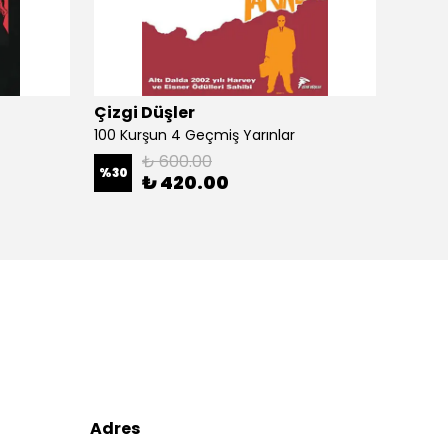
Çizgi Düşler
Çizgi
100 Kurşun 4 Geçmiş Yarınlar
100 Ku
₺ 600.00
%
30
%
30
₺ 420.00
Adres