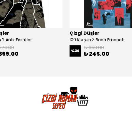
şler
Çizgi Düşler
2 Anlık Fırsatlar
100 Kurşun 3 Baba Emaneti
570.00
₺ 350.00
%
30
399.00
₺ 245.00