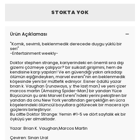
STOKTA YOK
Ürün Açıklaması
"Komik, sevimli, beklenmedik derecede duygu yüklü bir
seri"
-Entertainment weekly-
Doktor stephen strange, kariyerindeki en önemli sıra dışı
gizemi çözmeye çalışıyor? bir suikast girişimini, hem de
kendisine karşı yapılan! Ve en güvendiği yakın arkadaşı
ölümün eşiğindeyken, marvel evreni"nin en beklenmedik
köşesinde yeni bir müttefik ediniyor. Eisner ödüllü yazar
brıan k. Vaughan (runaways, y: the last man) ve yeni çizer
marcos martın (Amazing Spider-Man) bir yandan Yüce
Büyücünün şu anki Marvel Evreni"ndeki yerini pekiştiren bir
yandan da onu New York yeraltından gerçekliğin en ücra
köşelerindeki ölümcül boyutlara götürecek bir macera için
güçlerini birleştiriyor.
Bu ciltte Doktor Strange: Yemin #1-5 ve dört sayfalık ek bir
öyküyü yer almaktadır.
Yazar: Brian K. Vaughan,Marcos Martin
Çeviren: Sinan Ural