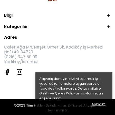
Bilgi
Kategoriler
Adres
Cafer Ağa Mh. Neşet Ömer Sk. Kadıköy İş Merkezi
No:1/49, 34720
(0216) 347 50 99
Kadıköy/İstanbul
Alışveriş deneyiminizi iyileştirmek için
yasal düzenlemelere uygun çerezler
(cookies) kullanıyoruz. Detaylı bilgiye
Gizlilik ve Çerez Politikası
sayfamızdan
erişebilirsiniz.
Anladım
©2023 Tüm Hakları Saklıdır - ikas E-Ticaret
Altyapısı ile
Hazırlanmıştır.