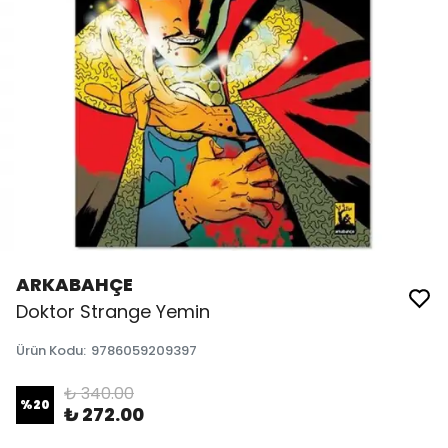
ARKABAHÇE
Doktor Strange Yemin
Ürün Kodu
:
9786059209397
₺ 340.00
%
20
₺ 272.00