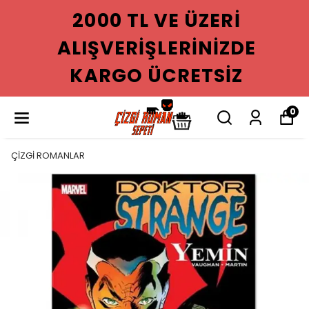
2000 TL VE ÜZERI
ALIŞVERIŞLERINIZDE
KARGO ÜCRETSIZ
0
ÇİZGİ ROMANLAR