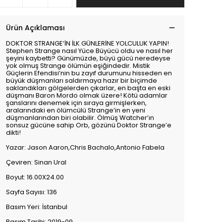
Ürün Açıklaması
DOKTOR STRANGE’İN İLK GÜNLERİNE YOLCULUK YAPIN!
Stephen Strange nasıl Yüce Büyücü oldu ve nasıl her
şeyini kaybetti? Günümüzde, büyü gücü neredeyse
yok olmuş Strange ölümün eşiğindedir. Mistik
Güçlerin Efendisi’nin bu zayıf durumunu hisseden en
büyük düşmanları saldırmaya hazır bir biçimde
saklandıkları gölgelerden çıkarlar, en başta en eski
düşmanı Baron Mordo olmak üzere! Kötü adamlar
şanslarını denemek için sıraya girmişlerken,
aralarındaki en ölümcülü Strange’in en yeni
düşmanlarından biri olabilir. Ölmüş Watcher’ın
sonsuz gücüne sahip Orb, gözünü Doktor Strange’e
dikti!
Yazar: Jason Aaron,Chris Bachalo,Antonio Fabela
Çeviren: Sinan Ural
Boyut: 16.00X24.00
Sayfa Sayısı: 136
Basım Yeri: İstanbul
Basım Tarihi: 2019-09