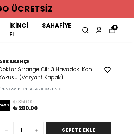
GO ÜCRETSIZ
İKİNCİ
SAHAFİYE
0
EL
ARKABAHÇE
Doktor Strange Cilt 3 Havadaki Kan
Kokusu (Varyant Kapak)
Ürün Kodu
:
9786059209953-V.K
₺ 350.00
%
20
₺ 280.00
SEPETE EKLE