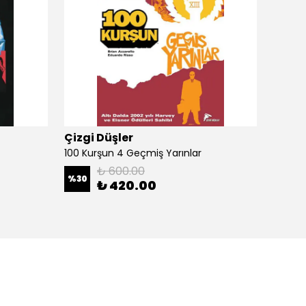
Çizgi Düşler
Çizgi
100 Kurşun 4 Geçmiş Yarınlar
100 Ku
₺ 600.00
%
30
%
30
₺ 420.00