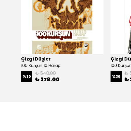
Çizgi Düşler
Çizgi Dü
100 Kurşun 10 Harap
100 Kurşun 
₺ 540.00
₺ 
%
30
%
30
₺ 378.00
₺ 