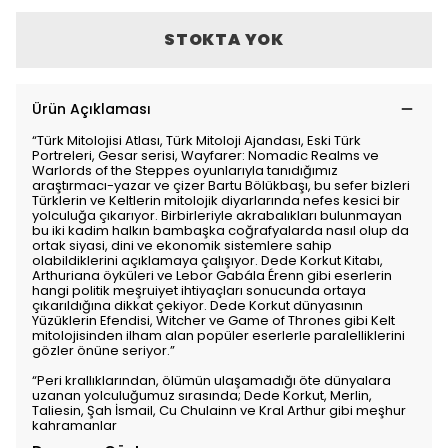
STOKTA YOK
Ürün Açıklaması
“Türk Mitolojisi Atlası, Türk Mitoloji Ajandası, Eski Türk
Portreleri, Gesar serisi, Wayfarer: Nomadic Realms ve
Warlords of the Steppes oyunlarıyla tanıdığımız
araştırmacı-yazar ve çizer Bartu Bölükbaşı, bu sefer bizleri
Türklerin ve Keltlerin mitolojik diyarlarında nefes kesici bir
yolculuğa çıkarıyor. Birbirleriyle akrabalıkları bulunmayan
bu iki kadim halkın bambaşka coğrafyalarda nasıl olup da
ortak siyasi, dini ve ekonomik sistemlere sahip
olabildiklerini açıklamaya çalışıyor. Dede Korkut Kitabı,
Arthuriana öyküleri ve Lebor Gabála Érenn gibi eserlerin
hangi politik meşruiyet ihtiyaçları sonucunda ortaya
çıkarıldığına dikkat çekiyor. Dede Korkut dünyasının
Yüzüklerin Efendisi, Witcher ve Game of Thrones gibi Kelt
mitolojisinden ilham alan popüler eserlerle paralelliklerini
gözler önüne seriyor.”
“Peri krallıklarından, ölümün ulaşamadığı öte dünyalara
uzanan yolculuğumuz sırasında; Dede Korkut, Merlin,
Taliesin, Şah İsmail, Cu Chulainn ve Kral Arthur gibi meşhur
kahramanlar