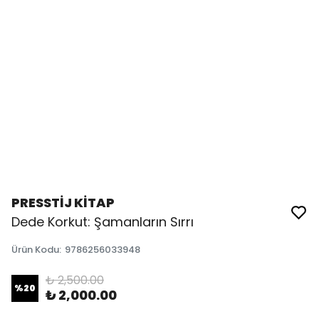
PRESSTİJ KİTAP
Dede Korkut: Şamanların Sırrı
Ürün Kodu
:
9786256033948
₺ 2,500.00
%
20
₺ 2,000.00