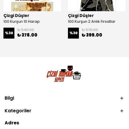
Çizgi Düşler
Çizgi Düşler
100 Kurşun 10 Harap
100 Kurşun 2 Anlık Fırsatlar
₺ 540.00
₺ 570.00
%
30
%
30
₺ 378.00
₺ 399.00
Bilgi
Kategoriler
Adres