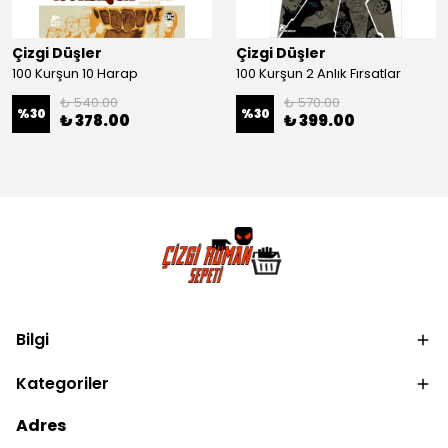
Çizgi Düşler
Çizgi Düşler
100 Kurşun 10 Harap
100 Kurşun 2 Anlık Fırsatlar
₺ 540.00
₺ 570.00
%
30
%
30
₺ 378.00
₺ 399.00
Bilgi
Kategoriler
Adres