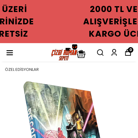
2000 TL VE ÜZERI
ALIŞVERIŞLERINIZDE
KARGO ÜCRETSIZ
0
ÖZEL EDİSYONLAR