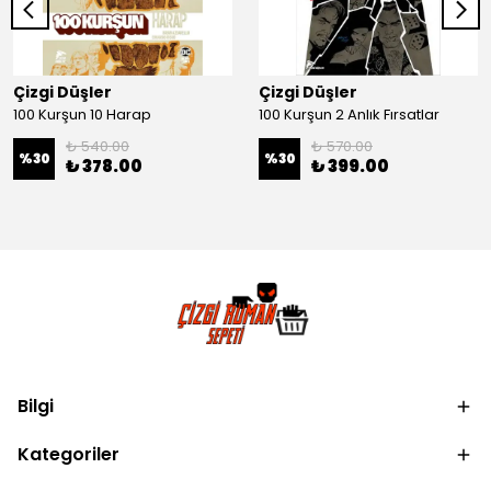
Çizgi Düşler
Çizgi Düşler
100 Kurşun 10 Harap
100 Kurşun 2 Anlık Fırsatlar
₺ 540.00
₺ 570.00
%
30
%
30
₺ 378.00
₺ 399.00
Bilgi
Kategoriler