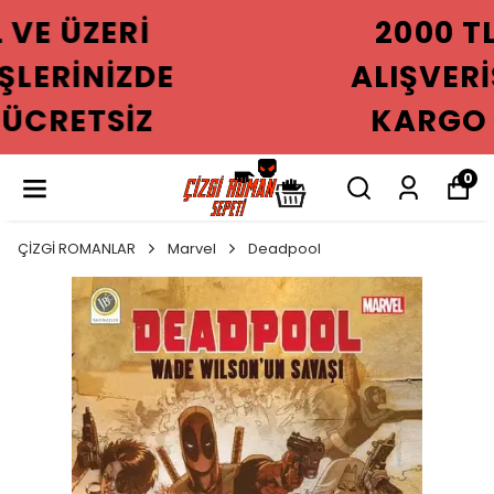
2000 TL VE ÜZERI
ALIŞVERIŞLERINIZDE
KARGO ÜCRETSIZ
0
ÇİZGİ ROMANLAR
Marvel
Deadpool