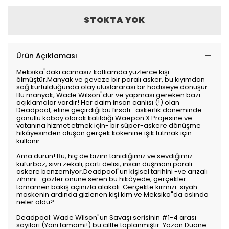
STOKTA YOK
Ürün Açıklaması
Meksika"daki acımasız katliamda yüzlerce kişi
ölmüştür.Manyak ve geveze bir paralı asker, bu kıyımdan
sağ kurtulduğunda olay uluslararası bir hadiseye dönüşür.
Bu manyak, Wade Wilson"dur ve yapması gereken bazı
açıklamalar vardır! Her daim insan canlısı (!) olan
Deadpool, eline geçirdiği bu fırsatı -askerlik döneminde
gönüllü kobay olarak katıldığı Waepon X Projesine ve
vatanına hizmet etmek için- bir süper-askere dönüşme
hikâyesinden oluşan gerçek kökenine ışık tutmak için
kullanır.
Ama durun! Bu, hiç de bizim tanıdığımız ve sevdiğimiz
küfürbaz, sivri zekalı, parti delisi, insan düşmanı paralı
askere benzemiyor.Deadpool"un kişisel tarihini -ve arızalı
zihnini- gözler önüne seren bu hikâyede, gerçekler
tamamen bakış açınızla alakalı. Gerçekte kırmızı-siyah
maskenin ardında gizlenen kişi kim ve Meksika"da aslında
neler oldu?
Deadpool: Wade Wilson"un Savaşı serisinin #1-4 arası
sayıları (Yani tamamı!) bu ciltte toplanmıştır. Yazan Duane