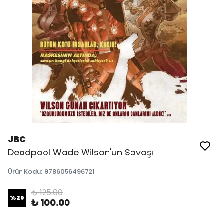
JBC
Deadpool Wade Wilson'un Savaşı
Ürün Kodu
:
9786056496721
₺ 125.00
%
20
₺ 100.00