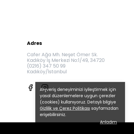
Adres
Cafer Ağa Mh. Neşet Ömer Sk.
Kadıköy İş Merkezi No:1/49, 34720
(0216) 347 50 99
Kadıköy/İstanbul
Alışveriş deneyiminizi iyileştirmek için
yasal düzenlemelere uygun çerezler
(cookies) kullanıyoruz. Detaylı bilgiye
Gizlilik ve Çerez Politikası
sayfamızdan
erişebilirsiniz.
Anladım