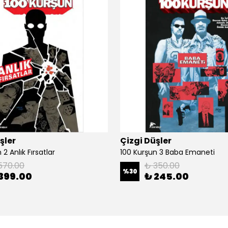
şler
Çizgi Düşler
2 Anlık Fırsatlar
100 Kurşun 3 Baba Emaneti
570.00
₺ 350.00
%
30
399.00
₺ 245.00