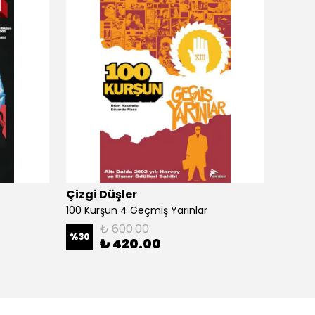
Çizgi Düşler
Çizgi
100 Kurşun 4 Geçmiş Yarınlar
100 Ku
₺ 600.00
%
30
%
30
₺ 420.00