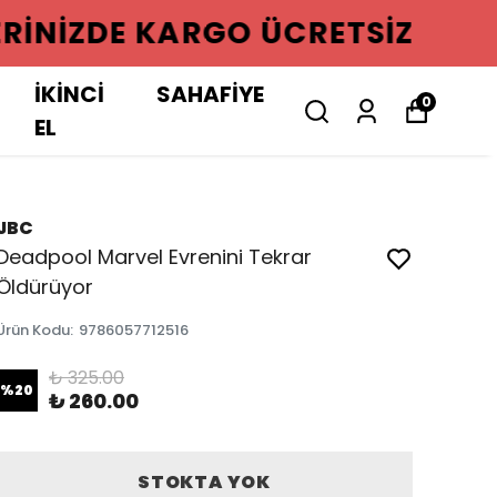
GO ÜCRETSIZ
İKİNCİ
SAHAFİYE
0
EL
JBC
Deadpool Marvel Evrenini Tekrar
Öldürüyor
Ürün Kodu
:
9786057712516
₺ 325.00
%
20
₺ 260.00
STOKTA YOK