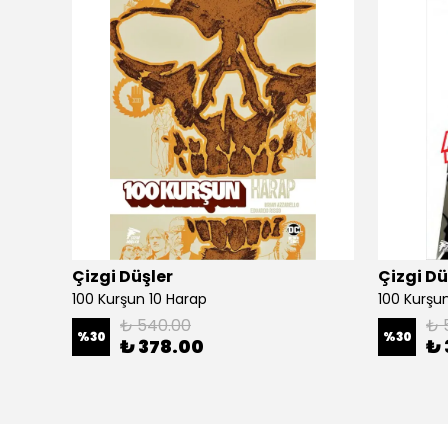
Çizgi Düşler
Çizgi Dü
100 Kurşun 10 Harap
100 Kurşun 
₺ 540.00
₺ 
%
30
%
30
₺ 378.00
₺ 