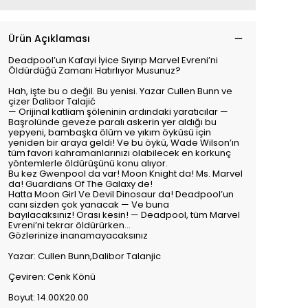
Ürün Açıklaması
Deadpool’un Kafayi İyice Sıyırıp Marvel Evreni’ni
Öldürdüğü Zamanı Hatırlıyor Musunuz?
Hah, işte bu o değil. Bu yenisi. Yazar Cullen Bunn ve
çizer Dalibor Talajić
— Orijinal katliam şöleninin ardındaki yaratıcılar —
Başrolünde geveze paralı askerin yer aldığı bu
yepyeni, bambaşka ölüm ve yıkım öyküsü için
yeniden bir araya geldi! Ve bu öykü, Wade Wilson’ın
tüm favori kahramanlarınızı olabilecek en korkunç
yöntemlerle öldürüşünü konu alıyor.
Bu kez Gwenpool da var! Moon Knight da! Ms. Marvel
da! Guardians Of The Galaxy de!
Hatta Moon Girl Ve Devil Dinosaur da! Deadpool’un
canı sizden çok yanacak — Ve buna
bayılacaksınız! Orası kesin! — Deadpool, tüm Marvel
Evreni’ni tekrar öldürürken…
Gözlerinize inanamayacaksınız
Yazar: Cullen Bunn,Dalibor Talanjic
Çeviren: Cenk Könü
Boyut: 14.00X20.00