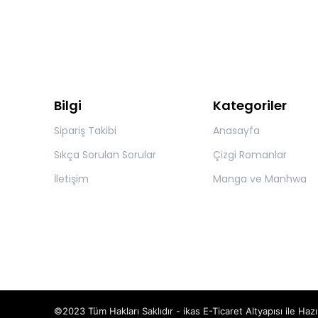
Bilgi
Kategoriler
Sipariş Takibi
Anasayfa
Sıkça Sorulan Sorular
Çizgi Romanlar
İletişim
Manga ve Manhwa
©2023 Tüm Hakları Saklıdır - ikas E-Ticaret
Altyapısı ile Hazı