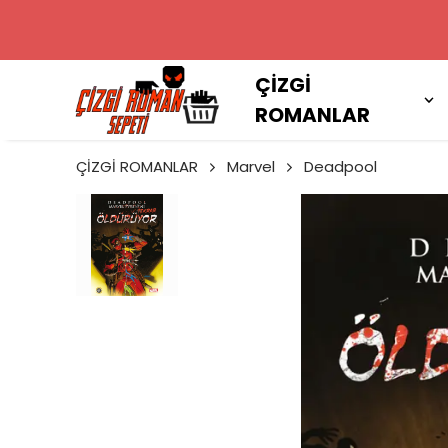
2000 TL VE
ÇİZGİ
ROMANLAR
ÇİZGİ ROMANLAR
Marvel
Deadpool