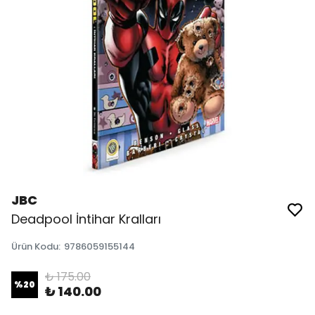
JBC
Deadpool İntihar Kralları
Ürün Kodu
:
9786059155144
₺ 175.00
%
20
₺ 140.00