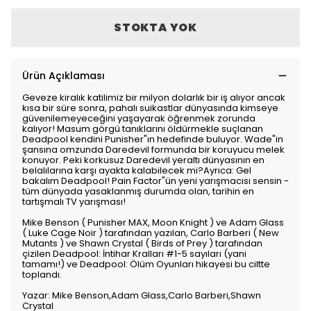
STOKTA YOK
Ürün Açıklaması
Geveze kiralık katilimiz bir milyon dolarlık bir iş alıyor ancak
kısa bir süre sonra, pahalı suikastlar dünyasında kimseye
güvenilemeyeceğini yaşayarak öğrenmek zorunda
kalıyor! Masum görgü tanıklarını öldürmekle suçlanan
Deadpool kendini Punisher"ın hedefinde buluyor. Wade"in
şansına omzunda Daredevil formunda bir koruyucu melek
konuyor. Peki korkusuz Daredevil yeraltı dünyasının en
belalılarına karşı ayakta kalabilecek mi?Ayrıca: Gel
bakalım Deadpool! Pain Factor"ün yeni yarışmacısı sensin -
tüm dünyada yasaklanmış durumda olan, tarihin en
tartışmalı TV yarışması!
Mike Benson ( Punisher MAX, Moon Knight ) ve Adam Glass
( Luke Cage Noir ) tarafından yazılan, Carlo Barberi ( New
Mutants ) ve Shawn Crystal ( Birds of Prey ) tarafından
çizilen Deadpool: İntihar Kralları #1-5 sayıları (yani
tamamı!) ve Deadpool: Ölüm Oyunları hikayesi bu ciltte
toplandı.
Yazar: Mike Benson,Adam Glass,Carlo Barberi,Shawn
Crystal