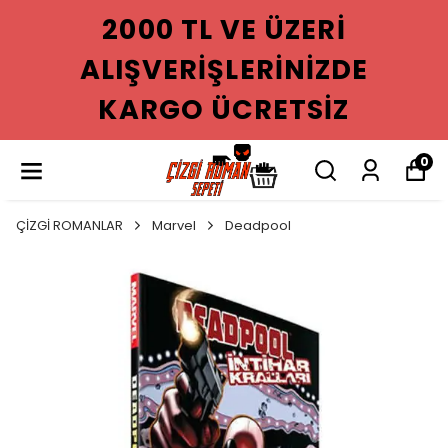
2000 TL VE ÜZERI
ALIŞVERIŞLERINIZDE
KARGO ÜCRETSIZ
0
ÇİZGİ ROMANLAR
Marvel
Deadpool