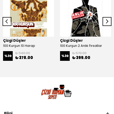
Çizgi Düşler
Çizgi Düşler
100 Kurşun 10 Harap
100 Kurşun 2 Anlık Fırsatlar
₺ 540.00
₺ 570.00
%
30
%
30
₺ 378.00
₺ 399.00
Bilgi