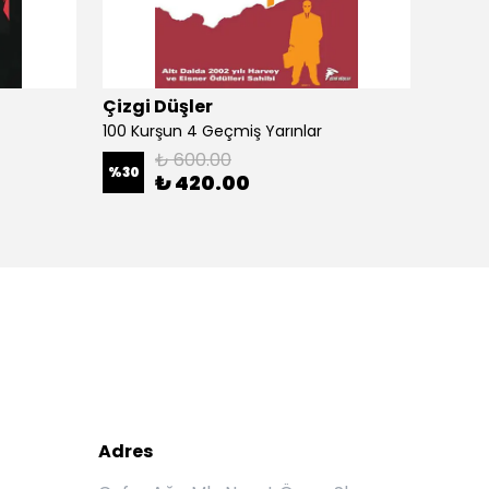
Çizgi Düşler
Çizgi
100 Kurşun 4 Geçmiş Yarınlar
100 Ku
₺ 600.00
%
30
%
30
₺ 420.00
Adres