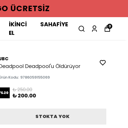
GO ÜCRETSIZ
İKİNCİ
SAHAFİYE
0
EL
JBC
Deadpool Deadpool'u Öldürüyor
Ürün Kodu
:
9786059155069
₺ 250.00
%
20
₺ 200.00
STOKTA YOK