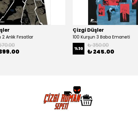
şler
Çizgi Düşler
2 Anlık Fırsatlar
100 Kurşun 3 Baba Emaneti
570.00
₺ 350.00
%
30
399.00
₺ 245.00