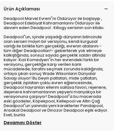
Ürün Açıklaması
Deadpool Marvel Evreni"ni Öldürüyor ile başlayıp ,
Deadpool Edebiyat Kahramanlarını Öldürüyor ile
devam eden Deadpool : Killogy serisinin son kitabı.
Deadpool"un, içinde yaşadığı dünyanın bilincinde
olan serseri mayın bir versiyonu, kendi kurgusal
varlığı ile birlikte tüm gerçekliği, evrenin atalarını -
tüm diğer Deadpoolları!- geberterek yok etmeye
kalkıştığında, sonsuz sayıda gerçeklik saldırı altında
kalıyor. Kızıl Komedyen"in her evrendeki farklı bir
versiyonu, gerçekliğe karşı verilen kanlı
mücadelede, tarafını seçmek zorunda kaldığında,
ortaya çıkan sonuç Wade Wilsonların Dünyalar
Savaşı oluyor! Bu beyin patlatan, mide çatlatan,
gerçeklik zıplatan çoklu evren eğlencesinde,
Deadpool hayranları ellerini sallasa favori, rejenere,
dejenere kahramanlarının yepyeni manyakça bir
versiyonuna çarpıyor! Deadpool"a bu macerada
eski gözdeler, Köpekpool, Kellepool ve Altın Çağ
Deadpool"un yanında yeni karakterler Pandapool,
Arısakal Deadpool ve Dinozor Deadpool eşlik ediyor.
Evet, bunla
Devamını Göster