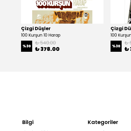
Çizgi Düşler
Çizgi Dü
100 Kurşun 10 Harap
100 Kurşun 
₺ 540.00
₺ 
%
30
%
30
₺ 378.00
₺ 
Bilgi
Kategoriler