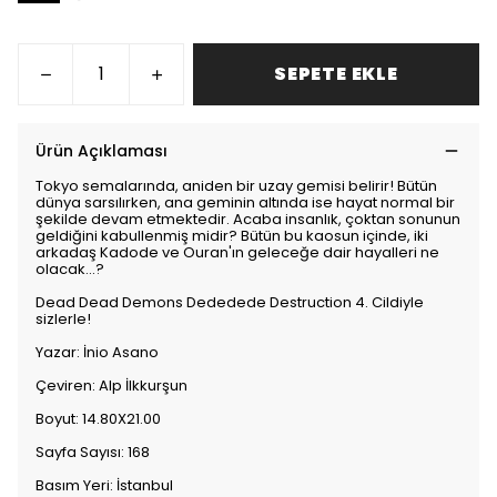
SEPETE EKLE
Ürün Açıklaması
Tokyo semalarında, aniden bir uzay gemisi belirir! Bütün
dünya sarsılırken, ana geminin altında ise hayat normal bir
şekilde devam etmektedir. Acaba insanlık, çoktan sonunun
geldiğini kabullenmiş midir? Bütün bu kaosun içinde, iki
arkadaş Kadode ve Ouran'ın geleceğe dair hayalleri ne
olacak...?
Dead Dead Demons Dededede Destruction 4. Cildiyle
sizlerle!
Yazar: İnio Asano
Çeviren: Alp İlkkurşun
Boyut: 14.80X21.00
Sayfa Sayısı: 168
Basım Yeri: İstanbul