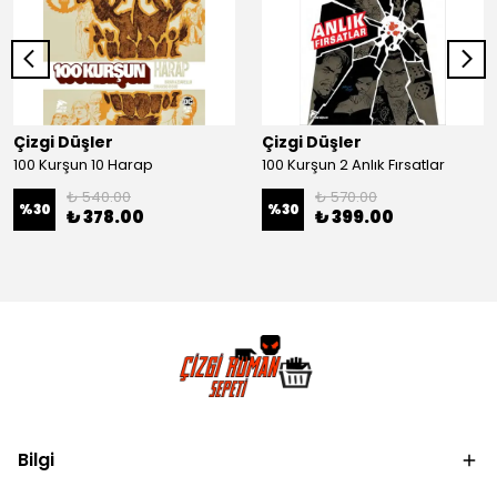
Çizgi Düşler
Çizgi Düşler
100 Kurşun 10 Harap
100 Kurşun 2 Anlık Fırsatlar
₺ 540.00
₺ 570.00
%
30
%
30
₺ 378.00
₺ 399.00
Bilgi