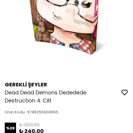
GEREKLİ ŞEYLER
Dead Dead Demons Dededede
Destruction 4. Cilt
Ürün Kodu
:
9786255606655
₺ 300.00
%
20
₺ 240.00