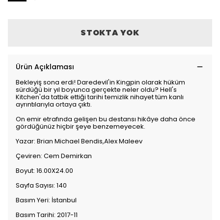
STOKTA YOK
Ürün Açıklaması
Bekleyiş sona erdi! Daredevil'in Kingpin olarak hüküm
sürdüğü bir yıl boyunca gerçekte neler oldu? Hell's
Kitchen'da tatbik ettiği tarihi temizlik nihayet tüm kanlı
ayrıntılarıyla ortaya çıktı.
On emir etrafında gelişen bu destansı hikâye daha önce
gördüğünüz hiçbir şeye benzemeyecek.
Yazar: Brian Michael Bendis,Alex Maleev
Çeviren: Cem Demirkan
Boyut: 16.00X24.00
Sayfa Sayısı: 140
Basım Yeri: İstanbul
Basım Tarihi: 2017-11