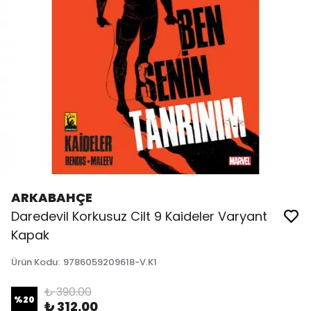
ARKABAHÇE
Daredevil Korkusuz Cilt 9 Kaideler Varyant
Kapak
Ürün Kodu
:
9786059209618-V.K1
₺ 390.00
%
20
₺ 312.00