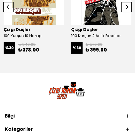
Çizgi Düşler
Çizgi Düşler
100 Kurşun 10 Harap
100 Kurşun 2 Anlık Fırsatlar
₺ 540.00
₺ 570.00
%
30
%
30
₺ 378.00
₺ 399.00
Bilgi
Kategoriler