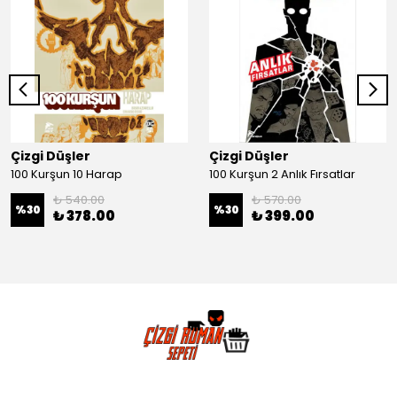
Çizgi Düşler
Çizgi Düşler
100 Kurşun 10 Harap
100 Kurşun 2 Anlık Fırsatlar
₺ 540.00
₺ 570.00
%
30
%
30
₺ 378.00
₺ 399.00