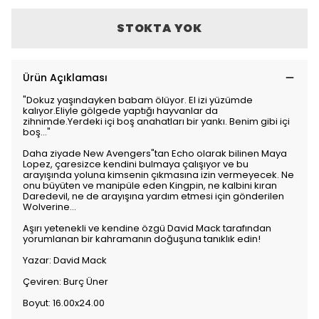
STOKTA YOK
Ürün Açıklaması
"Dokuz yaşındayken babam ölüyor. El izi yüzümde
kalıyor.Eliyle gölgede yaptığı hayvanlar da
zihnimde.Yerdeki içi boş anahatları bir yankı. Benim gibi içi
boş..."
Daha ziyade New Avengers"tan Echo olarak bilinen Maya
Lopez, çaresizce kendini bulmaya çalışıyor ve bu
arayışında yoluna kimsenin çıkmasına izin vermeyecek. Ne
onu büyüten ve manipüle eden Kingpin, ne kalbini kıran
Daredevil, ne de arayışına yardım etmesi için gönderilen
Wolverine...
Aşırı yetenekli ve kendine özgü David Mack tarafından
yorumlanan bir kahramanın doğuşuna tanıklık edin!
Yazar: David Mack
Çeviren: Burç Üner
Boyut: 16.00x24.00