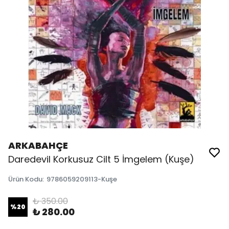
ARKABAHÇE
Daredevil Korkusuz Cilt 5 İmgelem (Kuşe)
Ürün Kodu
:
9786059209113-Kuşe
₺ 350.00
%
20
₺ 280.00