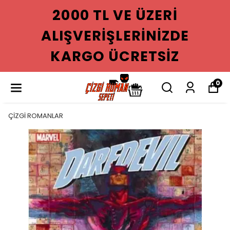
2000 TL VE ÜZERI
ALIŞVERIŞLERINIZDE
KARGO ÜCRETSIZ
0
ÇİZGİ ROMANLAR