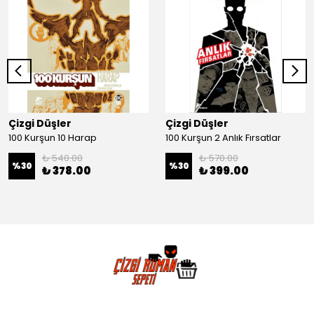
Çizgi Düşler
Çizgi Düşler
100 Kurşun 10 Harap
100 Kurşun 2 Anlık Fırsatlar
₺ 540.00
₺ 570.00
%
30
%
30
₺ 378.00
₺ 399.00