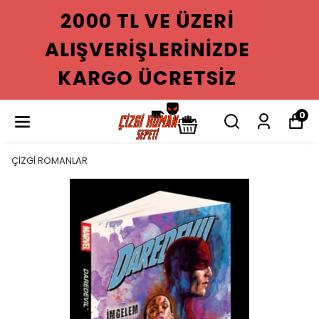
2000 TL VE ÜZERI
ALIŞVERIŞLERINIZDE
KARGO ÜCRETSIZ
0
ÇİZGİ ROMANLAR