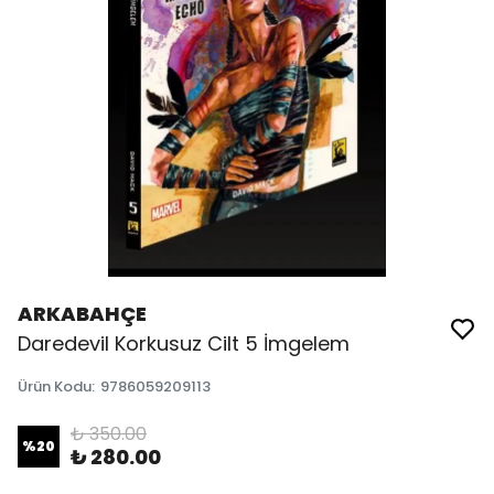
ARKABAHÇE
Daredevil Korkusuz Cilt 5 İmgelem
Ürün Kodu
:
9786059209113
₺ 350.00
%
20
₺ 280.00