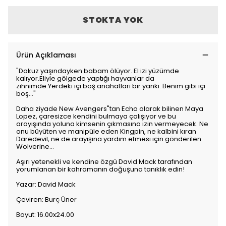
STOKTA YOK
Ürün Açıklaması
"Dokuz yaşındayken babam ölüyor. El izi yüzümde
kalıyor.Eliyle gölgede yaptığı hayvanlar da
zihnimde.Yerdeki içi boş anahatları bir yankı. Benim gibi içi
boş..."
Daha ziyade New Avengers"tan Echo olarak bilinen Maya
Lopez, çaresizce kendini bulmaya çalışıyor ve bu
arayışında yoluna kimsenin çıkmasına izin vermeyecek. Ne
onu büyüten ve manipüle eden Kingpin, ne kalbini kıran
Daredevil, ne de arayışına yardım etmesi için gönderilen
Wolverine...
Aşırı yetenekli ve kendine özgü David Mack tarafından
yorumlanan bir kahramanın doğuşuna tanıklık edin!
Yazar: David Mack
Çeviren: Burç Üner
Boyut: 16.00x24.00