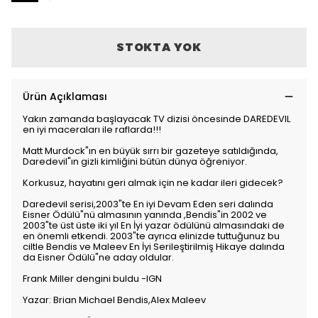
STOKTA YOK
Ürün Açıklaması
Yakın zamanda başlayacak TV dizisi öncesinde DAREDEVIL
en iyi maceraları ile raflarda!!!
Matt Murdock"ın en büyük sırrı bir gazeteye satıldığında,
Daredevil"ın gizli kimliğini bütün dünya öğreniyor.
Korkusuz, hayatını geri almak için ne kadar ileri gidecek?
Daredevil serisi,2003"te En iyi Devam Eden seri dalında
Eisner Ödülü"nü almasının yanında ,Bendis"in 2002 ve
2003"te üst üste iki yıl En İyi yazar ödülünü almasındaki de
en önemli etkendi. 2003"te ayrıca elinizde tuttuğunuz bu
ciltle Bendis ve Maleev En İyi Serileştirilmiş Hikaye dalında
da Eisner Ödülü"ne aday oldular.
Frank Miller dengini buldu -IGN
Yazar: Brian Michael Bendis,Alex Maleev