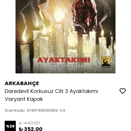
ARKABAHÇE
Daredevil Korkusuz Cilt 3 Ayaktakımı
Varyant Kapak
Ürün Kodu
:
9789759050962-V.K
₺ 440.00
%
20
₺ 352.00