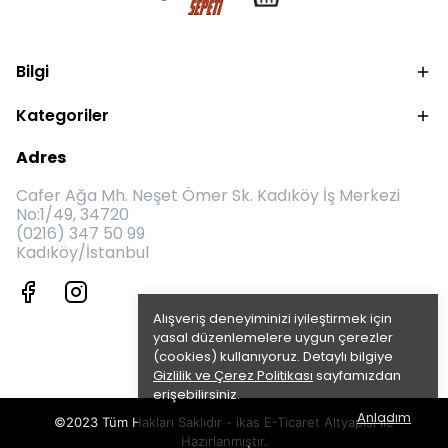
Bilgi
Kategoriler
Adres
Cafer Ağa Mh. Neşet Ömer Sk. Kadıköy İş Merkezi
No:1/49, 34720
(0216) 347 50 99
Kadıköy/İstanbul
Alışveriş deneyiminizi iyileştirmek için
yasal düzenlemelere uygun çerezler
(cookies) kullanıyoruz. Detaylı bilgiye
Gizlilik ve Çerez Politikası
sayfamızdan
erişebilirsiniz.
Anladım
©2023 Tüm Hakları Saklıdır - ikas E-Ticaret
Altyapısı ile
Hazırlanmıştır.