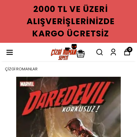
2000 TL VE ÜZERI
ALIŞVERIŞLERINIZDE
KARGO ÜCRETSIZ
0
ÇİZGİ ROMANLAR