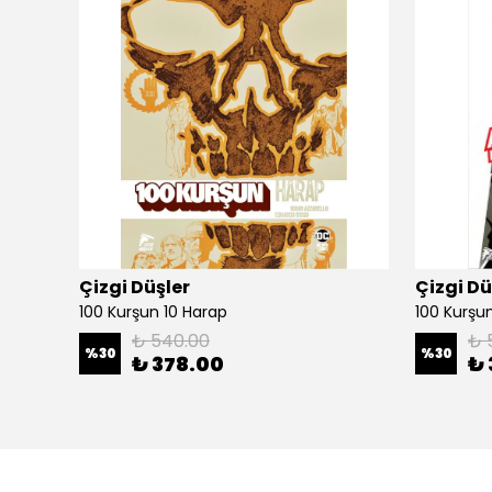
Çizgi Düşler
Çizgi Dü
100 Kurşun 10 Harap
100 Kurşun 
₺ 540.00
₺ 
%
30
%
30
₺ 378.00
₺ 