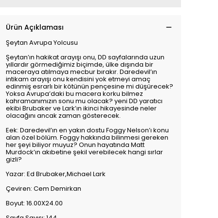
Ürün Açıklaması
Şeytan Avrupa Yolcusu
Şeytan’ın hakikat arayışı onu, DD sayfalarında uzun
yıllardır görmediğimiz biçimde, ülke dışında bir
maceraya atılmaya mecbur bırakır. Daredevil’ın
intikam arayışı onu kendisini yok etmeyi amaç
edinmiş esrarlı bir kötünün pençesine mi düşürecek?
Yoksa Avrupa’daki bu macera korku bilmez
kahramanımızın sonu mu olacak? yeni DD yaratıcı
ekibi Brubaker ve Lark’ın ikinci hikayesinde neler
olacağını ancak zaman gösterecek.
Eek: Daredevil’ın en yakın dostu Foggy Nelson’ı konu
alan özel bölüm. Foggy hakkında bilinmesi gereken
her şeyi biliyor muyuz? Onun hayatında Matt
Murdock’ın akıbetine şekil verebilecek hangi sırlar
gizli?
Yazar: Ed Brubaker,Michael Lark
Çeviren: Cem Demirkan
Boyut: 16.00X24.00
Sayfa Sayısı: 144