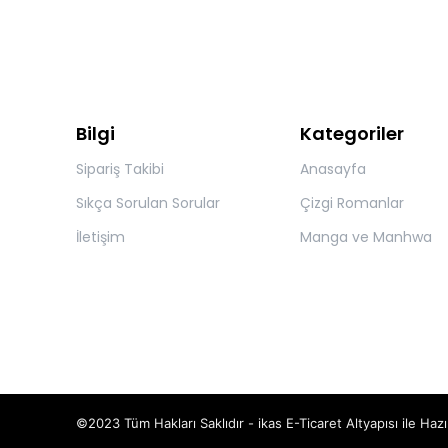
Bilgi
Kategoriler
Sipariş Takibi
Anasayfa
Sıkça Sorulan Sorular
Çizgi Romanlar
İletişim
Manga ve Manhwa
©2023 Tüm Hakları Saklıdır - ikas E-Ticaret
Altyapısı ile Hazı