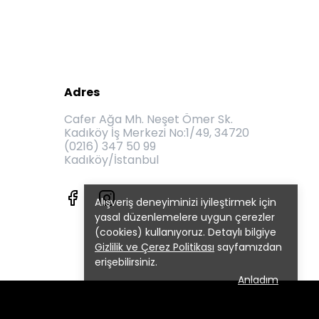
Adres
Cafer Ağa Mh. Neşet Ömer Sk.
Kadıköy İş Merkezi No:1/49, 34720
(0216) 347 50 99
Kadıköy/İstanbul
Alışveriş deneyiminizi iyileştirmek için
yasal düzenlemelere uygun çerezler
(cookies) kullanıyoruz. Detaylı bilgiye
Gizlilik ve Çerez Politikası
sayfamızdan
erişebilirsiniz.
Anladım