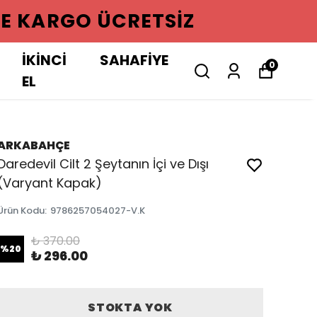
GO ÜCRETSIZ
İKİNCİ
SAHAFİYE
0
EL
ARKABAHÇE
Daredevil Cilt 2 Şeytanın İçi ve Dışı
(Varyant Kapak)
Ürün Kodu
:
9786257054027-V.K
₺ 370.00
%
20
₺ 296.00
STOKTA YOK