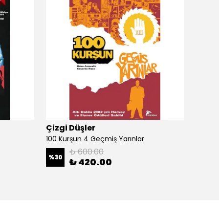
Çizgi Düşler
Çizgi
100 Kurşun 4 Geçmiş Yarınlar
100 Ku
₺ 600.00
%
30
%
30
₺ 420.00