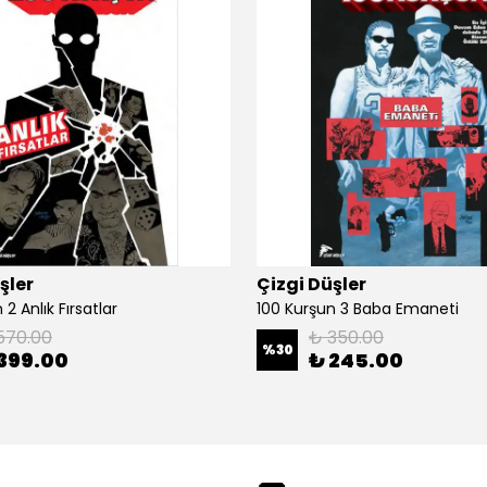
şler
Çizgi Düşler
2 Anlık Fırsatlar
100 Kurşun 3 Baba Emaneti
570.00
₺ 350.00
%
30
399.00
₺ 245.00