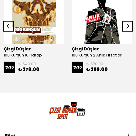
Çizgi Düşler
Çizgi Düşler
100 Kurşun 10 Harap
100 Kurşun 2 Anlık Fırsatlar
₺ 540.00
₺ 570.00
%
30
%
30
₺ 378.00
₺ 399.00
Bilgi