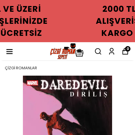
2000 TL VE ÜZERI
ALIŞVERIŞLERINIZDE
KARGO ÜCRETSIZ
0
ÇİZGİ ROMANLAR