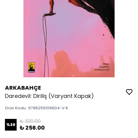
ARKABAHÇE
Daredevil: Diriliş (Varyant Kapak)
Ürün Kodu
:
9786259316604-V.K
₺ 320.00
%
20
₺ 256.00