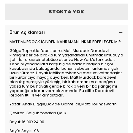
STOKTA YOK
Ürün Açıklaması
MATT MURDOCK İÇİNDEKİ KAHRAMANI İNKAR EDEBİLECEK Mİ?
Gölge Topraklar’dan sonra, Matt Murdock Daredevil
kimliğini geride bırakıp tüm yaşananları unutmak umuduyla
şehirler arası bir otobüse atlar ve New York’u terk eder.
Kendini yabancılara karşı hiç de nazik olmayan bir çöl
kasabasında bulduğunda, bunun sebebini anlaması çok
uzun sürmez. Hayatı tehlikedeyken ve masum vatandaşlar
bir kurtarıcıya ihtiyaç duyarken, Matt Murdock Daredevil
olarak geçmişiyle yüzleşip, bir kahraman mı olacağına
yoksa tüm bu hayatı geride bırakıp yeni bir başlangıç mı
yapacağına karar vermek zorunda. Bu ciltte Daredevil:
Reborn #1-4 yer almaktadır.
Yazar: Andy Diggle,Davide Gianfelice,Matt Hollingsworth
Çeviren: Selçuk Yonatan Çelik
Boyut: 16.00X24.00
Sayfa Sayısı: 96