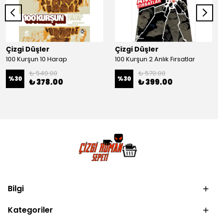
Çizgi Düşler
Çizgi Düşler
100 Kurşun 10 Harap
100 Kurşun 2 Anlık Fırsatlar
₺ 540.00
₺ 570.00
%
30
%
30
₺ 378.00
₺ 399.00
Bilgi
Kategoriler