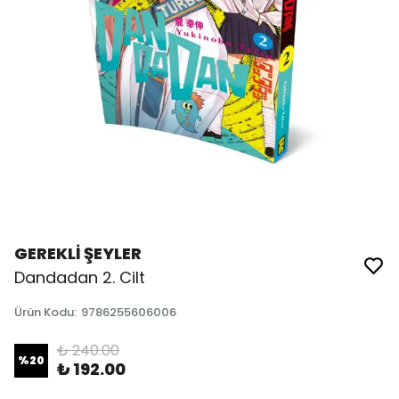
GEREKLİ ŞEYLER
Dandadan 2. Cilt
Ürün Kodu
:
9786255606006
₺ 240.00
%
20
₺ 192.00