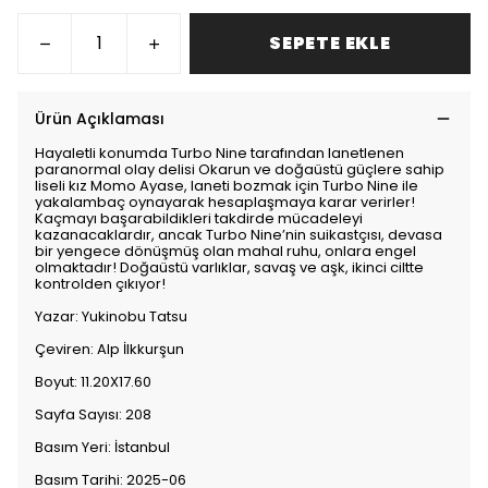
SEPETE EKLE
Ürün Açıklaması
Hayaletli konumda Turbo Nine tarafından lanetlenen
paranormal olay delisi Okarun ve doğaüstü güçlere sahip
liseli kız Momo Ayase, laneti bozmak için Turbo Nine ile
yakalambaç oynayarak hesaplaşmaya karar verirler!
Kaçmayı başarabildikleri takdirde mücadeleyi
kazanacaklardır, ancak Turbo Nine’nin suikastçısı, devasa
bir yengece dönüşmüş olan mahal ruhu, onlara engel
olmaktadır! Doğaüstü varlıklar, savaş ve aşk, ikinci ciltte
kontrolden çıkıyor!
Yazar: Yukinobu Tatsu
Çeviren: Alp İlkkurşun
Boyut: 11.20X17.60
Sayfa Sayısı: 208
Basım Yeri: İstanbul
Basım Tarihi: 2025-06