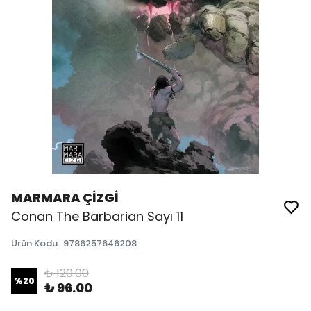
MARMARA ÇİZGİ
Conan The Barbarian Sayı 11
Ürün Kodu
:
9786257646208
₺ 120.00
%
20
₺ 96.00