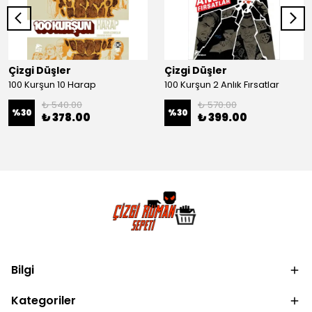
Çizgi Düşler
Çizgi Düşler
100 Kurşun 10 Harap
100 Kurşun 2 Anlık Fırsatlar
₺ 540.00
₺ 570.00
%
30
%
30
₺ 378.00
₺ 399.00
Bilgi
Kategoriler