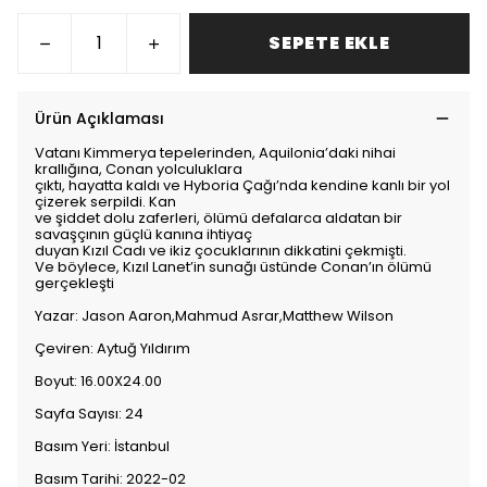
SEPETE EKLE
Ürün Açıklaması
Vatanı Kimmerya tepelerinden, Aquilonia’daki nihai
krallığına, Conan yolculuklara
çıktı, hayatta kaldı ve Hyboria Çağı’nda kendine kanlı bir yol
çizerek serpildi. Kan
ve şiddet dolu zaferleri, ölümü defalarca aldatan bir
savaşçının güçlü kanına ihtiyaç
duyan Kızıl Cadı ve ikiz çocuklarının dikkatini çekmişti.
Ve böylece, Kızıl Lanet’in sunağı üstünde Conan’ın ölümü
gerçekleşti
Yazar: Jason Aaron,Mahmud Asrar,Matthew Wilson
Çeviren: Aytuğ Yıldırım
Boyut: 16.00X24.00
Sayfa Sayısı: 24
Basım Yeri: İstanbul
Basım Tarihi: 2022-02