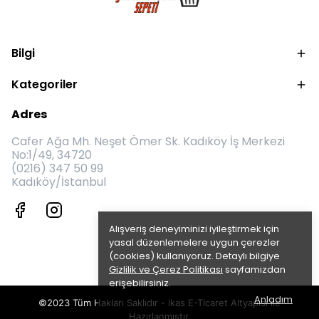
Bilgi
Kategoriler
Adres
Cafer Ağa Mh. Neşet Ömer Sk. Kadıköy İş Merkezi
No:1/49, 34720
(0216) 347 50 99
Kadıköy/İstanbul
Alışveriş deneyiminizi iyileştirmek için
yasal düzenlemelere uygun çerezler
(cookies) kullanıyoruz. Detaylı bilgiye
Gizlilik ve Çerez Politikası
sayfamızdan
erişebilirsiniz.
Anladım
©2023 Tüm Hakları Saklıdır - ikas E-Ticaret
Altyapısı ile
Hazırlanmıştır.