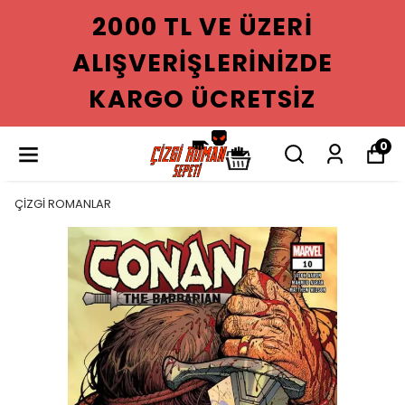
2000 TL VE ÜZERI
ALIŞVERIŞLERINIZDE
KARGO ÜCRETSIZ
0
ÇİZGİ ROMANLAR