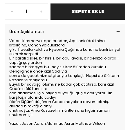
SEPETE EKLE
Ürün Açıklaması
Vatanı Kimmerya tepelerinden, Aquilonia’daki nihai
krallığına, Conan yolculuklara
çıktı, hayatta kaldı ve Hyboria Çağı’nda kendine kanlı bir yol
çizerek serpildi.
Bir paralı asker, bir hırsız, bir ödül avcısı, bir denizci olarak -
yaptığı şeylerden
sadece birkaçıydı bu- sayısız kez ölümden kurtuldu.
Gençliğinde önce Kızıl Cadı’yla
sonra da çocuk hizmetçileriyle karşılaştı. Hepsi de ölü tanrı
Razazel’e tapıyordu.
Büyük bir savaşçı ölümü ne kadar çok atlatırsa, kanı Kızıl
Cadı’nın ölü tanrısını
canlandırması için ihtiyaç duyduğu güçle doluyordu. İlk
karşılaşmalarında cadıyı
öldürdüğünü düşünen Conan hayatına devam etmiş,
arkada bıraktığı o anıyı
unutmuştu. Ama Razazel’in müritleri onu hiçbir zaman
unutmamıştı..
Yazar: Jason Aaron,Mahmud Asrar,Matthew Wilson