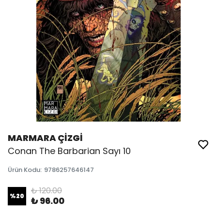
MARMARA ÇİZGİ
Conan The Barbarian Sayı 10
Ürün Kodu
:
9786257646147
₺ 120.00
%
20
₺ 96.00