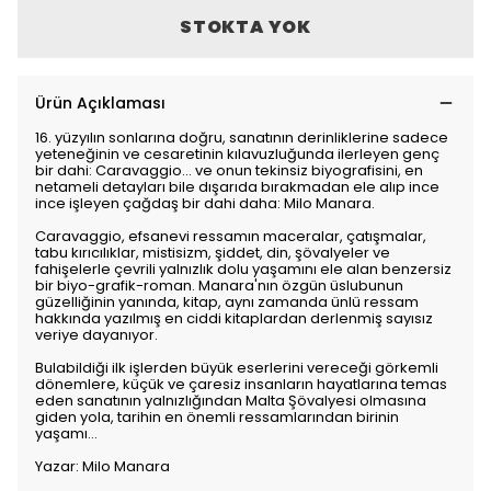
STOKTA YOK
Ürün Açıklaması
16. yüzyılın sonlarına doğru, sanatının derinliklerine sadece
yeteneğinin ve cesaretinin kılavuzluğunda ilerleyen genç
bir dahi: Caravaggio... ve onun tekinsiz biyografisini, en
netameli detayları bile dışarıda bırakmadan ele alıp ince
ince işleyen çağdaş bir dahi daha: Milo Manara.
Caravaggio, efsanevi ressamın maceralar, çatışmalar,
tabu kırıcılıklar, mistisizm, şiddet, din, şövalyeler ve
fahişelerle çevrili yalnızlık dolu yaşamını ele alan benzersiz
bir biyo-grafik-roman. Manara'nın özgün üslubunun
güzelliğinin yanında, kitap, aynı zamanda ünlü ressam
hakkında yazılmış en ciddi kitaplardan derlenmiş sayısız
veriye dayanıyor.
Bulabildiği ilk işlerden büyük eserlerini vereceği görkemli
dönemlere, küçük ve çaresiz insanların hayatlarına temas
eden sanatının yalnızlığından Malta Şövalyesi olmasına
giden yola, tarihin en önemli ressamlarından birinin
yaşamı…
Yazar: Milo Manara