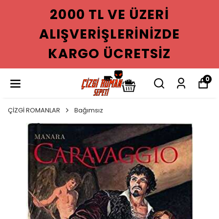
2000 TL VE ÜZERI
ALIŞVERIŞLERINIZDE
KARGO ÜCRETSIZ
0
ÇİZGİ ROMANLAR
Bağımsız