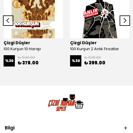
Çizgi Düşler
Çizgi Düşler
100 Kurşun 10 Harap
100 Kurşun 2 Anlık Fırsatlar
₺ 540.00
₺ 570.00
%
30
%
30
₺ 378.00
₺ 399.00
Bilgi