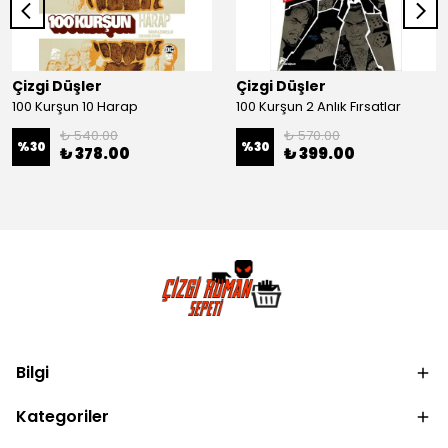
Çizgi Düşler
Çizgi Düşler
100 Kurşun 10 Harap
100 Kurşun 2 Anlık Fırsatlar
₺ 540.00
₺ 570.00
%
30
%
30
₺ 378.00
₺ 399.00
Bilgi
Kategoriler