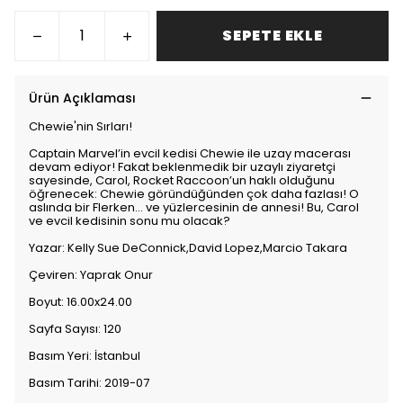
SEPETE EKLE
Ürün Açıklaması
Chewie'nin Sırları!
Captain Marvel’in evcil kedisi Chewie ile uzay macerası
devam ediyor! Fakat beklenmedik bir uzaylı ziyaretçi
sayesinde, Carol, Rocket Raccoon’un haklı olduğunu
öğrenecek: Chewie göründüğünden çok daha fazlası! O
aslında bir Flerken... ve yüzlercesinin de annesi! Bu, Carol
ve evcil kedisinin sonu mu olacak?
Yazar: Kelly Sue DeConnick,David Lopez,Marcio Takara
Çeviren: Yaprak Onur
Boyut: 16.00x24.00
Sayfa Sayısı: 120
Basım Yeri: İstanbul
Basım Tarihi: 2019-07