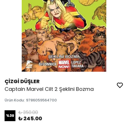
ÇİZGİ DÜŞLER
Captain Marvel Cilt 2 Şeklini Bozma
Ürün Kodu
:
9786059564700
₺ 350.00
%
30
₺ 245.00