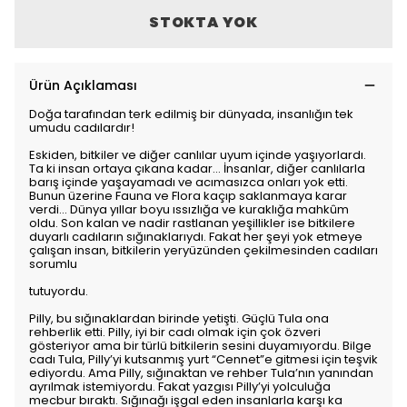
STOKTA YOK
Ürün Açıklaması
Doğa tarafından terk edilmiş bir dünyada, insanlığın tek
umudu cadılardır!
Eskiden, bitkiler ve diğer canlılar uyum içinde yaşıyorlardı.
Ta ki insan ortaya çıkana kadar… İnsanlar, diğer canlılarla
barış içinde yaşayamadı ve acımasızca onları yok etti.
Bunun üzerine Fauna ve Flora kaçıp saklanmaya karar
verdi… Dünya yıllar boyu ıssızlığa ve kuraklığa mahkûm
oldu. Son kalan ve nadir rastlanan yeşillikler ise bitkilere
duyarlı cadıların sığınaklarıydı. Fakat her şeyi yok etmeye
çalışan insan, bitkilerin yeryüzünden çekilmesinden cadıları
sorumlu
tutuyordu.
Pilly, bu sığınaklardan birinde yetişti. Güçlü Tula ona
rehberlik etti. Pilly, iyi bir cadı olmak için çok özveri
gösteriyor ama bir türlü bitkilerin sesini duyamıyordu. Bilge
cadı Tula, Pilly’yi kutsanmış yurt “Cennet”e gitmesi için teşvik
ediyordu. Ama Pilly, sığınaktan ve rehber Tula’nın yanından
ayrılmak istemiyordu. Fakat yazgısı Pilly’yi yolculuğa
mecbur bıraktı. Sığınağı işgal eden insanlarla karşı ka