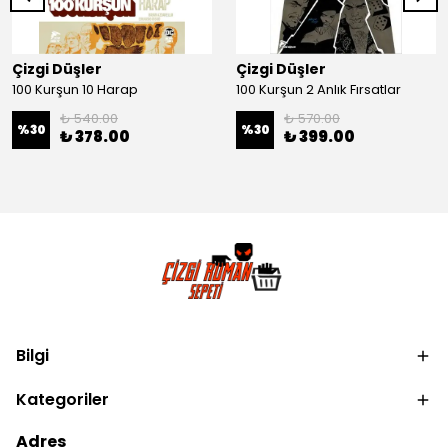
Çizgi Düşler
Çizgi Düşler
100 Kurşun 10 Harap
100 Kurşun 2 Anlık Fırsatlar
₺ 540.00
₺ 570.00
%
30
%
30
₺ 378.00
₺ 399.00
Bilgi
Kategoriler
Adres