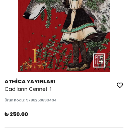
ATHİCA YAYINLARI
Cadıların Cenneti 1
Ürün Kodu
:
9786259890494
₺ 250.00