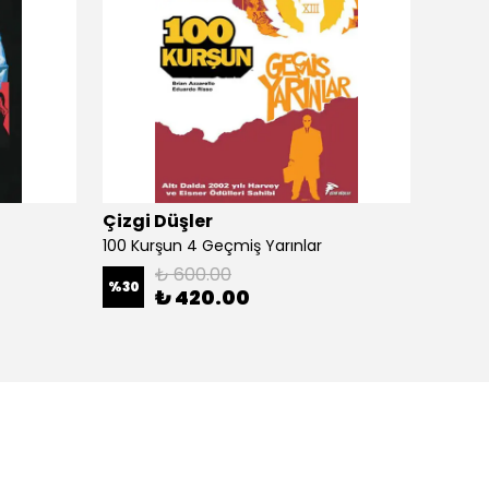
Çizgi Düşler
Çizgi
100 Kurşun 4 Geçmiş Yarınlar
100 Ku
₺ 600.00
%
30
%
30
₺ 420.00