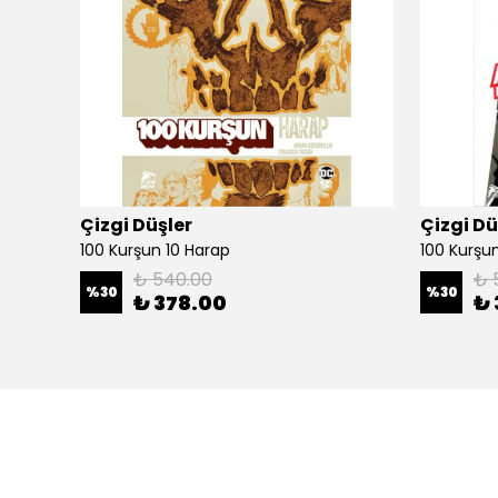
Çizgi Düşler
Çizgi Dü
100 Kurşun 10 Harap
100 Kurşun 
₺ 540.00
₺ 
%
30
%
30
₺ 378.00
₺ 