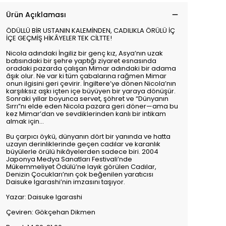
Ürün Açıklaması
ÖDÜLLÜ BİR USTANIN KALEMİNDEN, CADILIKLA ÖRÜLÜ İÇ
İÇE GEÇMİŞ HİKÂYELER TEK CİLTTE!
Nicola adındaki İngiliz bir genç kız, Asya’nın uzak
batısındaki bir şehre yaptığı ziyaret esnasında
oradaki pazarda çalışan Mimar adındaki bir adama
âşık olur. Ne var ki tüm çabalarına rağmen Mimar
onun ilgisini geri çevirir. İngiltere’ye dönen Nicola’nın
karşılıksız aşkı içten içe büyüyen bir yaraya dönüşür.
Sonraki yıllar boyunca servet, şöhret ve “Dünyanın
Sırrı”nı elde eden Nicola pazara geri döner—ama bu
kez Mimar’dan ve sevdiklerinden kanlı bir intikam
almak için…
Bu çarpıcı öykü, dünyanın dört bir yanında ve hatta
uzayın derinliklerinde geçen cadılar ve karanlık
büyülerle örülü hikâyelerden sadece biri. 2004
Japonya Medya Sanatları Festivali’nde
Mükemmeliyet Ödülü’ne layık görülen Cadılar,
Denizin Çocukları’nın çok beğenilen yaratıcısı
Daisuke Igarashi’nin imzasını taşıyor.
Yazar: Daisuke Igarashi
Çeviren: Gökçehan Dikmen