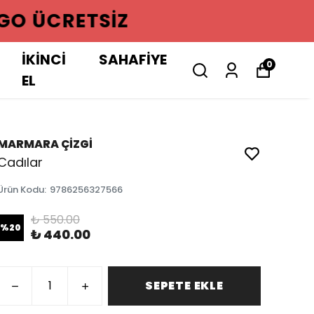
GO ÜCRETSIZ
İKİNCİ
SAHAFİYE
0
EL
MARMARA ÇİZGİ
Cadılar
Ürün Kodu
:
9786256327566
₺ 550.00
%
20
₺ 440.00
SEPETE EKLE