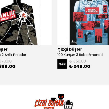
şler
Çizgi Düşler
2 Anlık Fırsatlar
100 Kurşun 3 Baba Emaneti
570.00
₺ 350.00
%
30
399.00
₺ 245.00