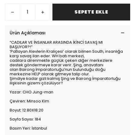
SEPETE EKLE
Ürün Açıklaması
“CADILAR VE İNSANLAR ARASINDA İKİNCİ SAVAŞ MI
BAŞLIYOR?!”
‘Patlayan Alevlerin Kraliçesi’ olarak bilinen South, insanlığa
karşı savaş ilan eder. WH batı merkezi,
cadılara direnmekte güçlük çeken diğer merkezlere
destek göndermeye karar verir. Şing, anavatanı
olan Bairong İmparatorluğu’nun bulunduğu doğu
merkezine HELP olarak gitmeye talip olur.
Şimdiye kadar gizli kalmış Şing ve Bairong İmparatorluğu
ilişkisinin gizemi çözülüyor!!
Yazar: CHO Jung-man
Çeviren: Minsoo Kim
Boyut: 12.80X18.20
Sayfa Sayısı: 184
Basım Yeri: İstanbul