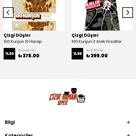
Çizgi Düşler
Çizgi Düşler
100 Kurşun 10 Harap
100 Kurşun 2 Anlık Fırsatlar
₺ 540.00
₺ 570.00
%
30
%
30
₺ 378.00
₺ 399.00
Bilgi
Kategoriler