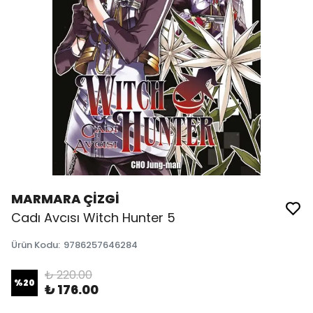
MARMARA ÇİZGİ
Cadı Avcısı Witch Hunter 5
Ürün Kodu
:
9786257646284
₺ 220.00
%
20
₺ 176.00