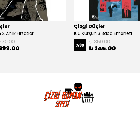
şler
Çizgi Düşler
2 Anlık Fırsatlar
100 Kurşun 3 Baba Emaneti
570.00
₺ 350.00
%
30
399.00
₺ 245.00