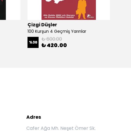
Çizgi Düşler
Çizgi
100 Kurşun 4 Geçmiş Yarınlar
100 Ku
₺ 600.00
%
30
%
30
₺ 420.00
Adres
Cafer Ağa Mh. Neşet Ömer Sk.