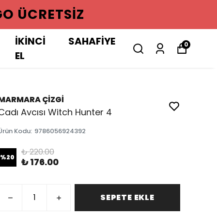
GO ÜCRETSIZ
İKİNCİ
SAHAFİYE
0
EL
MARMARA ÇİZGİ
Cadı Avcısı Witch Hunter 4
Ürün Kodu
:
9786056924392
₺ 220.00
%
20
₺ 176.00
SEPETE EKLE