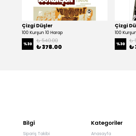
Çizgi Düşler
Çizgi Dü
100 Kurşun 10 Harap
100 Kurşun 
₺ 540.00
₺ 
%
30
%
30
₺ 378.00
₺ 
Bilgi
Kategoriler
Sipariş Takibi
Anasayfa