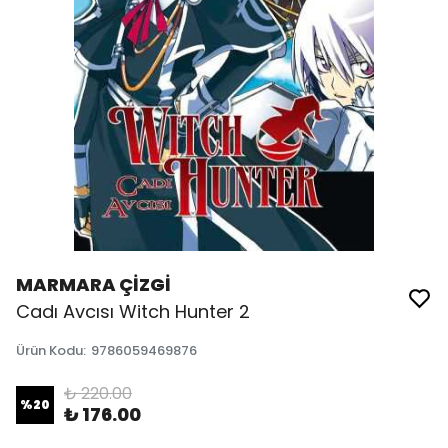
MARMARA ÇİZGİ
Cadı Avcısı Witch Hunter 2
Ürün Kodu
:
9786059469876
₺ 220.00
%
20
₺ 176.00