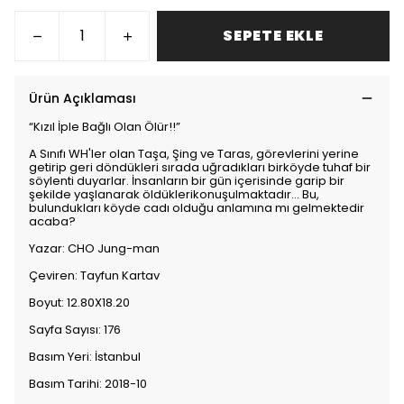
SEPETE EKLE
Ürün Açıklaması
“Kızıl İple Bağlı Olan Ölür!!”
A Sınıfı WH'ler olan Taşa, Şing ve Taras, görevlerini yerine
getirip geri döndükleri sırada uğradıkları birköyde tuhaf bir
söylenti duyarlar. İnsanların bir gün içerisinde garip bir
şekilde yaşlanarak öldüklerikonuşulmaktadır... Bu,
bulundukları köyde cadı olduğu anlamına mı gelmektedir
acaba?
Yazar: CHO Jung-man
Çeviren: Tayfun Kartav
Boyut: 12.80X18.20
Sayfa Sayısı: 176
Basım Yeri: İstanbul
Basım Tarihi: 2018-10