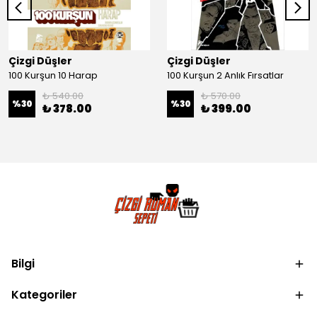
Çizgi Düşler
Çizgi Düşler
100 Kurşun 10 Harap
100 Kurşun 2 Anlık Fırsatlar
₺ 540.00
₺ 570.00
%
30
%
30
₺ 378.00
₺ 399.00
Bilgi
Kategoriler