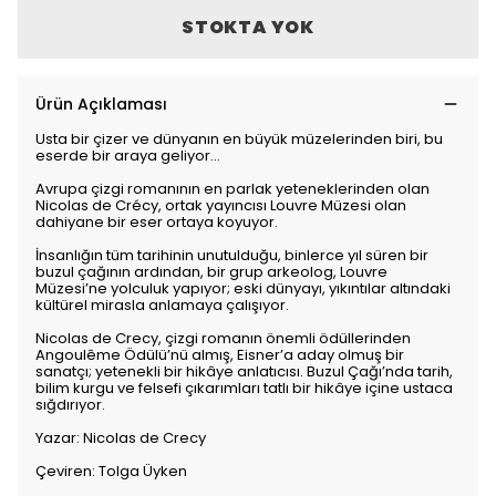
STOKTA YOK
Ürün Açıklaması
Usta bir çizer ve dünyanın en büyük müzelerinden biri, bu
eserde bir araya geliyor...
Avrupa çizgi romanının en parlak yeteneklerinden olan
Nicolas de Crécy, ortak yayıncısı Louvre Müzesi olan
dahiyane bir eser ortaya koyuyor.
İnsanlığın tüm tarihinin unutulduğu, binlerce yıl süren bir
buzul çağının ardından, bir grup arkeolog, Louvre
Müzesi’ne yolculuk yapıyor; eski dünyayı, yıkıntılar altındaki
kültürel mirasla anlamaya çalışıyor.
Nicolas de Crecy, çizgi romanın önemli ödüllerinden
Angoulême Ödülü’nü almış, Eisner’a aday olmuş bir
sanatçı; yetenekli bir hikâye anlatıcısı. Buzul Çağı’nda tarih,
bilim kurgu ve felsefi çıkarımları tatlı bir hikâye içine ustaca
sığdırıyor.
Yazar: Nicolas de Crecy
Çeviren: Tolga Üyken