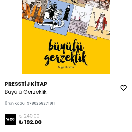
PRESSTİJ KİTAP
Büyülü Gerzeklik
Ürün Kodu
:
9786258271911
₺ 240.00
%
20
₺ 192.00