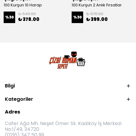
100 Kurşun 10 Harap
100 Kurşun 2 Anlık Fırsatlar
₺ 540.00
₺ 570.00
%
30
%
30
₺ 378.00
₺ 399.00
Bilgi
Kategoriler
Adres
Cafer Ağa Mh. Neşet Ömer Sk. Kadıköy İş Merkezi
No:1/49, 34720
(0216) 347 50 99