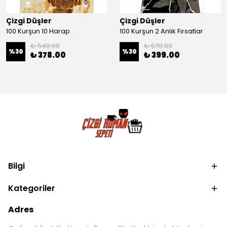
Çizgi Düşler
Çizgi Düşler
100 Kurşun 10 Harap
100 Kurşun 2 Anlık Fırsatlar
₺ 540.00
₺ 570.00
%
30
%
30
₺ 378.00
₺ 399.00
Bilgi
Kategoriler
Adres