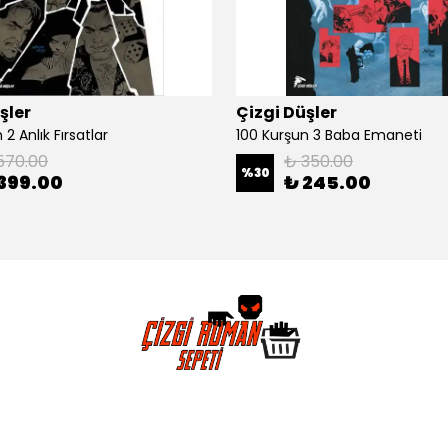
şler
Çizgi Düşler
2 Anlık Fırsatlar
100 Kurşun 3 Baba Emaneti
570.00
₺ 350.00
%
30
399.00
₺ 245.00