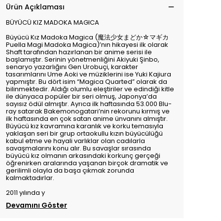
Ürün Açıklaması
BÜYÜCÜ KIZ MADOKA MAGICA
Büyücü Kız Madoka Magica (魔法少女まどか☆マギカ
Puella Magi Madoka Magica)’nın hikayesi ilk olarak
Shaft tarafından hazırlanan bir anime serisi ile
başlamıştır. Serinin yönetmenliğini Akiyuki Şinbo,
senaryo yazarlığını Gen Urobuçi, karakter
tasarımlarını Ume Aoki ve müziklerini ise Yuki Kajiura
yapmıştır. Bu dört isim “Magica Quarted” olarak da
bilinmektedir. Aldığı olumlu eleştiriler ve edindiği kitle
ile dünyaca popüler bir seri olmuş, Japonya’da
sayısız ödül almıştır. Ayrıca ilk haftasında 53.000 Blu-
ray satarak Bakemonogatari’nin rekorunu kırmış ve
ilk haftasında en çok satan anime ünvanını almıştır.
Büyücü kız kavramına karanlık ve korku temasıyla
yaklaşan seri bir grup ortaokullu kızın büyücülüğü
kabul etme ve hayali varlıklar olan cadılarla
savaşmalarını konu alır. Bu savaşlar sırasında
büyücü kız olmanın arkasındaki korkunç gerçeği
öğrenirken aralarında yaşanan birçok dramatik ve
gerilimli olayla da başa çıkmak zorunda
kalmaktadırlar.
2011 yılında y
Devamını Göster