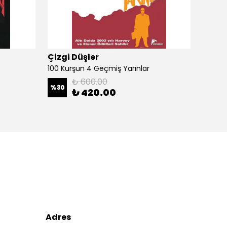
Çizgi Düşler
Çizgi
100 Kurşun 4 Geçmiş Yarınlar
100 Ku
₺ 600.00
%
30
%
30
₺ 420.00
Adres