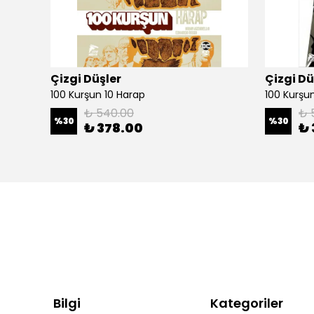
Çizgi Düşler
Çizgi Dü
100 Kurşun 10 Harap
100 Kurşun 
₺ 540.00
₺ 
%
30
%
30
₺ 378.00
₺ 
Bilgi
Kategoriler