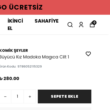
GO ÜCRETSIZ
İKİNCİ
SAHAFİYE
0
EL
KOMİK ŞEYLER
Büyücü Kız Madoka Magıca Cilt 1
Ürün Kodu
:
9786052115329
₺ 280.00
SEPETE EKLE