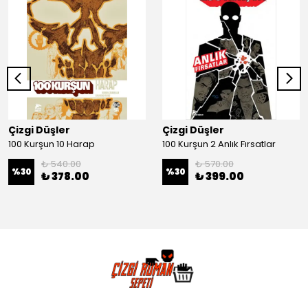
Çizgi Düşler
Çizgi Düşler
100 Kurşun 10 Harap
100 Kurşun 2 Anlık Fırsatlar
₺ 540.00
₺ 570.00
%
30
%
30
₺ 378.00
₺ 399.00