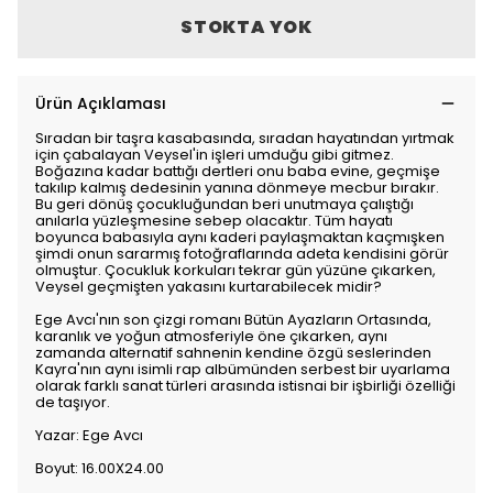
STOKTA YOK
Ürün Açıklaması
Sıradan bir taşra kasabasında, sıradan hayatından yırtmak
için çabalayan Veysel'in işleri umduğu gibi gitmez.
Boğazına kadar battığı dertleri onu baba evine, geçmişe
takılıp kalmış dedesinin yanına dönmeye mecbur bırakır.
Bu geri dönüş çocukluğundan beri unutmaya çalıştığı
anılarla yüzleşmesine sebep olacaktır. Tüm hayatı
boyunca babasıyla aynı kaderi paylaşmaktan kaçmışken
şimdi onun sararmış fotoğraflarında adeta kendisini görür
olmuştur. Çocukluk korkuları tekrar gün yüzüne çıkarken,
Veysel geçmişten yakasını kurtarabilecek midir?
Ege Avcı'nın son çizgi romanı Bütün Ayazların Ortasında,
karanlık ve yoğun atmosferiyle öne çıkarken, aynı
zamanda alternatif sahnenin kendine özgü seslerinden
Kayra'nın aynı isimli rap albümünden serbest bir uyarlama
olarak farklı sanat türleri arasında istisnai bir işbirliği özelliği
de taşıyor.
Yazar: Ege Avcı
Boyut: 16.00X24.00