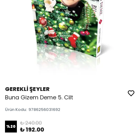
GEREKLİ ŞEYLER
Buna Gizem Deme 5. Cilt
Ürün Kodu
:
9786256031692
₺ 240.00
%
20
₺ 192.00