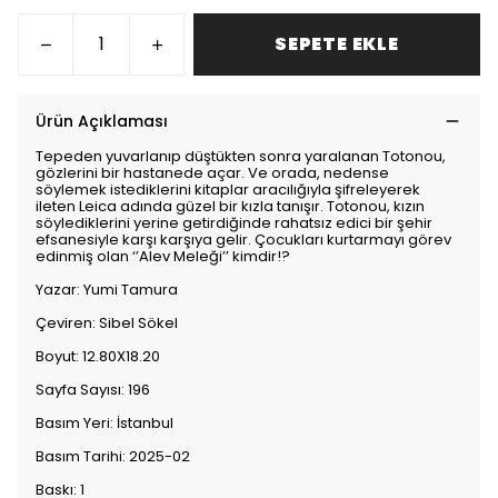
SEPETE EKLE
Ürün Açıklaması
Tepeden yuvarlanıp düştükten sonra yaralanan Totonou,
gözlerini bir hastanede açar. Ve orada, nedense
söylemek istediklerini kitaplar aracılığıyla şifreleyerek
ileten Leica adında güzel bir kızla tanışır. Totonou, kızın
söylediklerini yerine getirdiğinde rahatsız edici bir şehir
efsanesiyle karşı karşıya gelir. Çocukları kurtarmayı görev
edinmiş olan ‘’Alev Meleği’’ kimdir!?
Yazar: Yumi Tamura
Çeviren: Sibel Sökel
Boyut: 12.80X18.20
Sayfa Sayısı: 196
Basım Yeri: İstanbul
Basım Tarihi: 2025-02
Baskı: 1