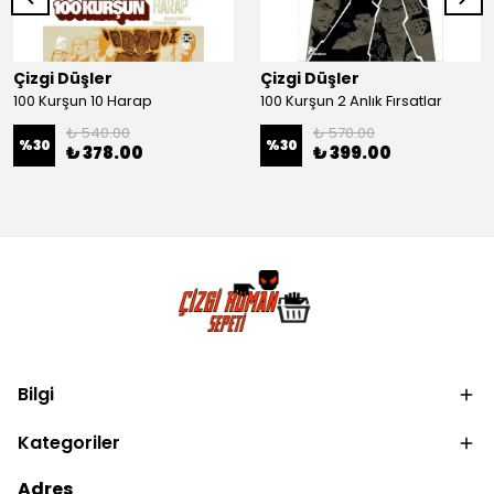
Çizgi Düşler
Çizgi Düşler
100 Kurşun 10 Harap
100 Kurşun 2 Anlık Fırsatlar
₺ 540.00
₺ 570.00
%
30
%
30
₺ 378.00
₺ 399.00
Bilgi
Kategoriler
Adres